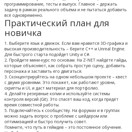
программирование, тесты и выпуск. Главное – держать
задачу в рамках реального объёма и не пытаться добавить
всё одновременно.
Практический план для
новичка
1. Выберите язык и движок. Если вам нравится 3D‑графика и
высокая производительность – берите C++ и Unreal Engine.
Для быстрого старта подойдет Unity и C#.
2. Пройдите мини‑курс по основам. На Z‑NET найдёте гайды,
которые объясняют, как собрать простую сцену, добавить
персонажа и заставить его двигаться.
3. Сконцентрируйтесь на одном небольшом проекте – квест
с двумя уровнями. Это покажет, как работают уровни,
скрипты и UI, и даст материал для портфолио.
4. Делайте резервные копии и используйте системы
контроля версий (Git). Это спасёт ваш код, когда придёт
время совместной работы.
5. Подключайтесь к сообществу. На форумах и в группах
можно задать вопрос о проблеме с шейдером или
оптимизацией и быстро получить совет.
Помните, что путь в геймдев – это постоянное обучение.