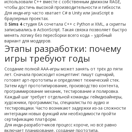
использовали C++ вместе с собственным движком RAGE,
чтобы достичь высокой производительности и гибкости.
Для инди‑игр часто хватает C# в Unity или JavaScript в
браузерных проектах.
В
Sims 4
студия EA сочетала C++ с Python и XML, а скрипты
записывались в ActionScript. Такая связка позволяет быстро
менять логику без пересборки всего кода – удобный
вариант для моддеров.
Этапы разработки: почему
игры требуют годы
Создание полной AAA‑игры может занять от трёх до пяти
лет. Сначала происходит концептинг: пишут сценарий,
готовят арт‑прототипы и определяют технический стек.
Затем идут прототипирование, производство контента,
программирование механик, тестирование и полировка.
Каждый шаг требует отдельной команды: геймдизайнеры,
художники, программисты, специалисты по аудио и
тестировщики. Часто возникают задержки из‑за сложности
интеграции новых функций или необходимости пройти
сертификацию платформ.
Для инди‑разработчиков процесс короче, но всё равно
включает планирование, создание прототипа,