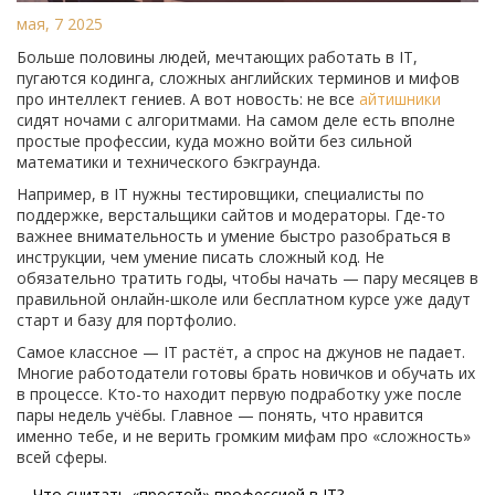
мая, 7 2025
Больше половины людей, мечтающих работать в IT,
пугаются кодинга, сложных английских терминов и мифов
про интеллект гениев. А вот новость: не все
айтишники
сидят ночами с алгоритмами. На самом деле есть вполне
простые профессии, куда можно войти без сильной
математики и технического бэкграунда.
Например, в IT нужны тестировщики, специалисты по
поддержке, верстальщики сайтов и модераторы. Где-то
важнее внимательность и умение быстро разобраться в
инструкции, чем умение писать сложный код. Не
обязательно тратить годы, чтобы начать — пару месяцев в
правильной онлайн-школе или бесплатном курсе уже дадут
старт и базу для портфолио.
Самое классное — IT растёт, а спрос на джунов не падает.
Многие работодатели готовы брать новичков и обучать их
в процессе. Кто-то находит первую подработку уже после
пары недель учёбы. Главное — понять, что нравится
именно тебе, и не верить громким мифам про «сложность»
всей сферы.
Что считать «простой» профессией в IT?