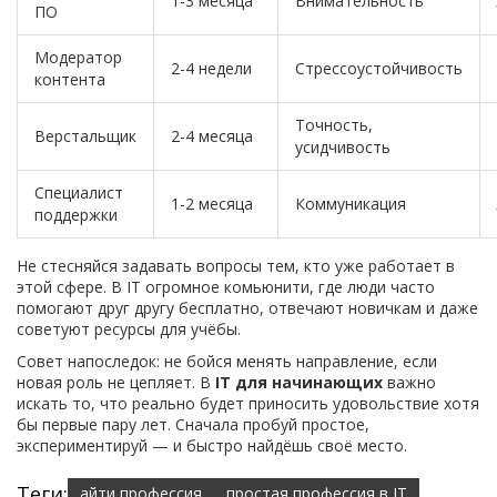
1-3 месяца
Внимательность
ПО
Модератор
2-4 недели
Стрессоустойчивость
контента
Точность,
Верстальщик
2-4 месяца
усидчивость
Специалист
1-2 месяца
Коммуникация
поддержки
Не стесняйся задавать вопросы тем, кто уже работает в
этой сфере. В IT огромное комьюнити, где люди часто
помогают друг другу бесплатно, отвечают новичкам и даже
советуют ресурсы для учёбы.
Совет напоследок: не бойся менять направление, если
новая роль не цепляет. В
IT для начинающих
важно
искать то, что реально будет приносить удовольствие хотя
бы первые пару лет. Сначала пробуй простое,
экспериментируй — и быстро найдёшь своё место.
Теги:
айти профессия
простая профессия в IT