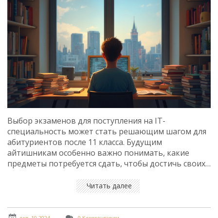
Выбор экзаменов для поступления на IT-
специальность может стать решающим шагом для
абитуриентов после 11 класса. Будущим
айтишникам особенно важно понимать, какие
предметы потребуется сдать, чтобы достичь своих
целей. В этой статье вы найдете списки
необходимых экзаменов, интересные факты и
Читать далее
полезные советы, которые помогут определиться с
выбором. Узнайте, как правильная подготовка
может открыть путь к успешной карьере в айти.
окт, 10 2024
0 Комментарии