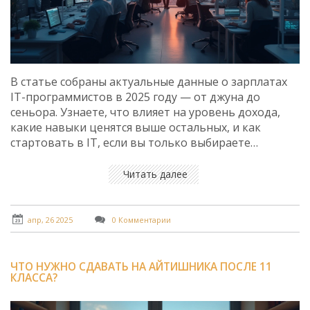
В статье собраны актуальные данные о зарплатах
IT-программистов в 2025 году — от джуна до
сеньора. Узнаете, что влияет на уровень дохода,
какие навыки ценятся выше остальных, и как
стартовать в IT, если вы только выбираете
профессию. Я покажу реальные примеры
заработных плат, расскажу о бонусах, стажировках и
Читать далее
подводных камнях первых лет. Статья поможет
понять, стоит ли гнаться за хайпом вокруг зарплат
в IT или лучше заранее узнать все нюансы.
апр, 26 2025
0 Комментарии
ЧТО НУЖНО СДАВАТЬ НА АЙТИШНИКА ПОСЛЕ 11
КЛАССА?