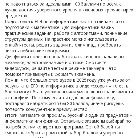
не надо гнаться за идеальными 100 баллами по всем, а
лучше достичь уверенного уровня в ключевых трех‑четырёх
предметах.
Подготовка к ЕГЭ по информатике часто отличается от
подготовки к математике. Для информатики важны
практические задания, работа с алгоритмами, понимание
структуры данных. На практике можно использовать
онлайн‑тесты, решать задачи из олимпиад, пробовать
писать небольшие программы.
Для физики полезно прорабатывать типовые задачи по
механике, электродинамике и оптике. Смотрите
видеокурсы, решайте тесты в режиме таймера – это
поможет привыкнуть к формату экзамена.
Помни, что большинство вузов в 2025 году уже учитывают
результаты ЕГЭ по информатике в виде «ссоры» – то есть
баллы могут быть увеличены или уменьшены в зависимости
от профиля. Поэтому если ты сдаёшь информатику,
постарайся набрать хотя бы 80 баллов, иначе рискуешь
потерять конкурентное преимущество.
Итоги: математика профиль, русский и один из предметов –
информатика или физика. Остальные экзамены выбирай по
потребностям конкретных программ. С этой базой ты
сможешь собрать грамотный набор баллов и уверенно