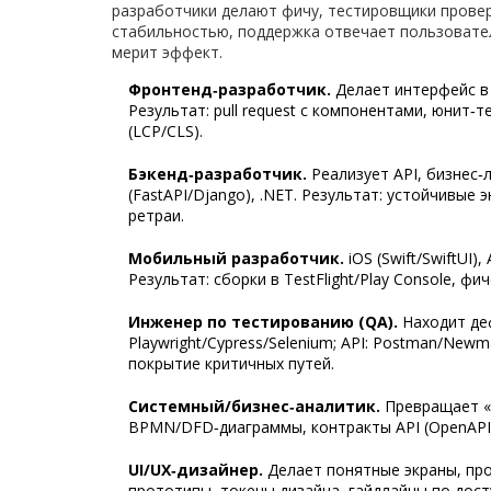
разработчики делают фичу, тестировщики прове
стабильностью, поддержка отвечает пользовател
мерит эффект.
Фронтенд‑разработчик.
Делаeт интерфейс в б
Результат: pull request с компонентами, юнит‑
(LCP/CLS).
Бэкенд‑разработчик.
Реализует API, бизнес‑ло
(FastAPI/Django), .NET. Результат: устойчивые
ретраи.
Мобильный разработчик.
iOS (Swift/SwiftUI),
Результат: сборки в TestFlight/Play Console, ф
Инженер по тестированию (QA).
Находит деф
Playwright/Cypress/Selenium; API: Postman/Newm
покрытие критичных путей.
Системный/бизнес‑аналитик.
Превращает «х
BPMN/DFD‑диаграммы, контракты API (OpenAPI/
UI/UX‑дизайнер.
Делает понятные экраны, про
прототипы, токены дизайна, гайдлайны по дост