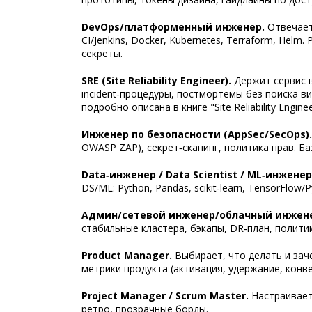
DevOps/платформенный инженер.
Отвечает 
CI/Jenkins, Docker, Kubernetes, Terraform, Hel
секреты.
SRE (Site Reliability Engineer).
Держит сервис в
incident‑процедуры, постмортемы без поиска ви
подробно описана в книге "Site Reliability Engineer
Инженер по безопасности (AppSec/SecOps).
OWASP ZAP), секрет‑сканинг, политика прав. Ба
Data‑инженер / Data Scientist / ML‑инженер
DS/ML: Python, Pandas, scikit‑learn, TensorFlow
Админ/сетевой инженер/облачный инжен
стабильные кластера, бэкапы, DR‑план, политик
Product Manager.
Выбирает, что делать и заче
метрики продукта (активация, удержание, конве
Project Manager / Scrum Master.
Настраивает 
ретро, прозрачные борды.