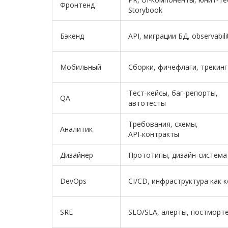
Фронтенд
Storybook
Бэкенд
API, миграции БД, observabili
Мобильный
Сборки, фичефлаги, трекинг
Тест‑кейсы, баг‑репорты,
QA
автотесты
Требования, схемы,
Аналитик
API‑контракты
Дизайнер
Прототипы, дизайн‑система
DevOps
CI/CD, инфраструктура как 
SRE
SLO/SLA, алерты, постморт