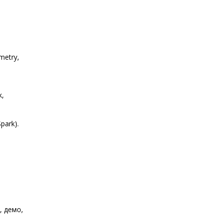
metry,
k,
park).
, демо,