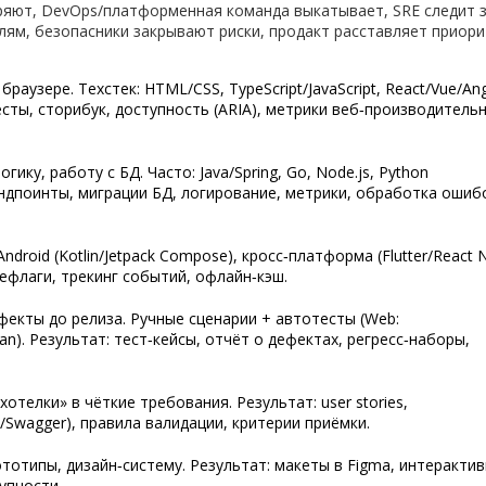
ряют, DevOps/платформенная команда выкатывает, SRE следит 
ям, безопасники закрывают риски, продакт расставляет приори
раузере. Техстек: HTML/CSS, TypeScript/JavaScript, React/Vue/Ang
тесты, сторибук, доступность (ARIA), метрики веб‑производитель
гику, работу с БД. Часто: Java/Spring, Go, Node.js, Python
 эндпоинты, миграции БД, логирование, метрики, обработка ошиб
 Android (Kotlin/Jetpack Compose), кросс‑платформа (Flutter/React N
ичефлаги, трекинг событий, офлайн‑кэш.
екты до релиза. Ручные сценарии + автотесты (Web:
an). Результат: тест‑кейсы, отчёт о дефектах, регресс‑наборы,
отелки» в чёткие требования. Результат: user stories,
Swagger), правила валидации, критерии приёмки.
тотипы, дизайн‑систему. Результат: макеты в Figma, интеракти
упности.