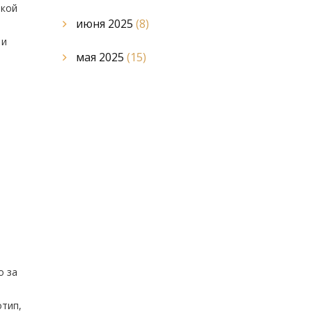
акой
июня 2025
(8)
 и
мая 2025
(15)
о за
отип,