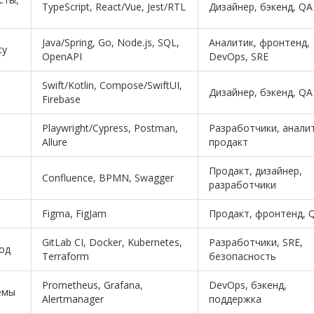
TypeScript, React/Vue, Jest/RTL
Дизайнер, бэкенд, QA
Java/Spring, Go, Node.js, SQL,
Аналитик, фронтенд,
ty
OpenAPI
DevOps, SRE
Swift/Kotlin, Compose/SwiftUI,
Дизайнер, бэкенд, QA
Firebase
Playwright/Cypress, Postman,
Разработчики, аналит
Allure
продакт
Продакт, дизайнер,
Confluence, BPMN, Swagger
разработчики
Figma, FigJam
Продакт, фронтенд, 
GitLab CI, Docker, Kubernetes,
Разработчики, SRE,
код
Terraform
безопасность
Prometheus, Grafana,
DevOps, бэкенд,
емы
Alertmanager
поддержка