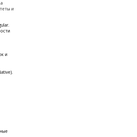
за
теты и
ular.
ности
ок и
ative).
вные