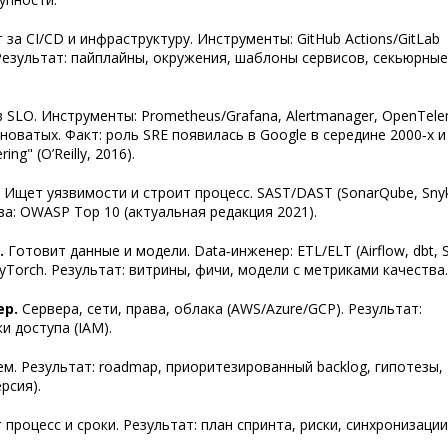
за CI/CD и инфраструктуру. Инструменты: GitHub Actions/GitLab
m. Результат: пайплайны, окружения, шаблоны сервисов, секьюрные
 SLO. Инструменты: Prometheus/Grafana, Alertmanager, OpenTele
новатых. Факт: роль SRE появилась в Google в середине 2000‑х и
ing" (O’Reilly, 2016).
Ищет уязвимости и строит процесс. SAST/DAST (SonarQube, Sny
за: OWASP Top 10 (актуальная редакция 2021).
.
Готовит данные и модели. Data‑инженер: ETL/ELT (Airflow, dbt, S
/PyTorch. Результат: витрины, фичи, модели с метриками качества.
ер.
Сервера, сети, права, облака (AWS/Azure/GCP). Результат:
и доступа (IAM).
м. Результат: roadmap, приоритезированный backlog, гипотезы,
рсия).
процесс и сроки. Результат: план спринта, риски, синхронизации