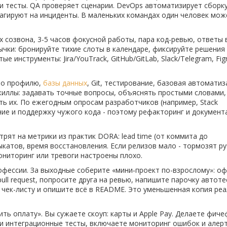
 и тесты. QA проверяет сценарии. DevOps автоматизирует сборку
еагируют на инциденты. В маленьких командах один человек мож
 созвона, 3-5 часов фокусной работы, пара код-ревью, ответы в
ычки: бронируйте тихие слоты в календаре, фиксируйте решения
е инструменты: Jira/YouTrack, GitHub/GitLab, Slack/Telegram, Fig
 по профилю,
базы данных
, Git, тестирование, базовая автоматиз
киллы: задавать точные вопросы, объяснять простыми словами,
ить их. По ежегодным опросам разработчиков (например, Stack
ение и поддержку чужого кода - поэтому рефакторинг и документ
рят на метрики из практик DORA: lead time (от коммита до
ыкатов, время восстановления. Если релизов мало - тормозят р
мониторинг или тревоги настроены плохо.
рофессии. За выходные соберите «мини‑проект по-взрослому»: о
 pull request, попросите друга на ревью, напишите парочку автоте
 чек-листу и опишите всё в README. Это уменьшенная копия ре
ть оплату». Вы сужаете скоуп: карты и Apple Pay. Делаете фиче
 и интеграционные тесты, включаете мониторинг ошибок и алер