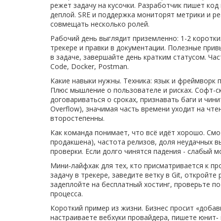
режет задачу на кусочки. Разработчик пишет код
деплой. SRE и поддержка мониторят метрики и р
совмещать несколько ролей.
Рабочий день выглядит приземленно: 1-2 коротких
трекере и правки в документации. Полезные прив
в задаче, завершайте день кратким статусом. Часты
Code, Docker, Postman.
Какие навыки нужны. Техника: язык и фреймворк
Плюс мышление о пользователе и рисках. Софт-с
договариваться о сроках, признавать баги и чин
Overflow), значимая часть времени уходит на чт
второстепенны.
Как команда понимает, что всё идёт хорошо. Смот
продакшена), частота релизов, доля неудачных в
проверки. Если долго чинятся падения - слабый 
Мини-лайфхак для тех, кто присматривается к п
задачу в трекере, заведите ветку в Git, откройте
задеплойте на бесплатный хостинг, проверьте по
процесса.
Короткий пример из жизни. Бизнес просит «добави
настраиваете вебхуки провайдера, пишете юнит‑