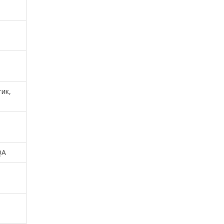
ик,
QA