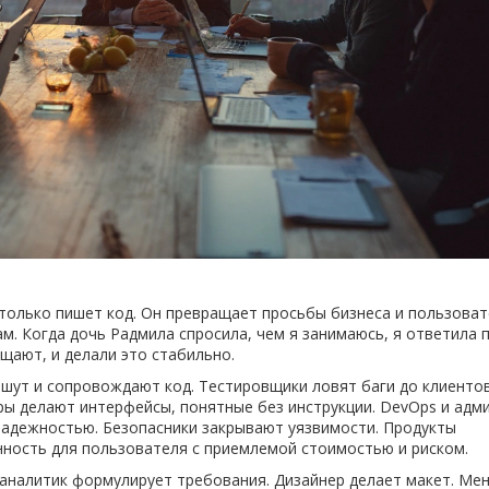
е только пишет код. Он превращает просьбы бизнеса и пользоват
. Когда дочь Радмила спросила, чем я занимаюсь, я ответила 
щают, и делали это стабильно.
пишут и сопровождают код. Тестировщики ловят баги до клиентов
ры делают интерфейсы, понятные без инструкции. DevOps и адм
 надежностью. Безопасники закрывают уязвимости. Продукты
енность для пользователя с приемлемой стоимостью и риском.
- аналитик формулирует требования. Дизайнер делает макет. Ме