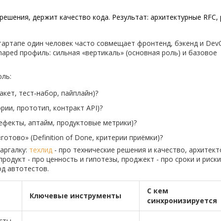
ешения, держит качество кода. Результат: архитектурные RFC,
тартапе один человек часто совмещает фронтенд, бэкенд и Dev
haped профиль: сильная «вертикаль» (основная роль) и базовое
оль:
акет, тест‑набор, пайплайн)?
рии, прототип, контракт API)?
ефекты, аптайм, продуктовые метрики)?
отово» (Definition of Done, критерии приёмки)?
аргалку:
техлид
- про технические решения и качество, архитект
одукт - про ценность и гипотезы, проджект - про сроки и риски
од автотестов.
С кем
Ключевые инструменты
синхронизируется
сты,