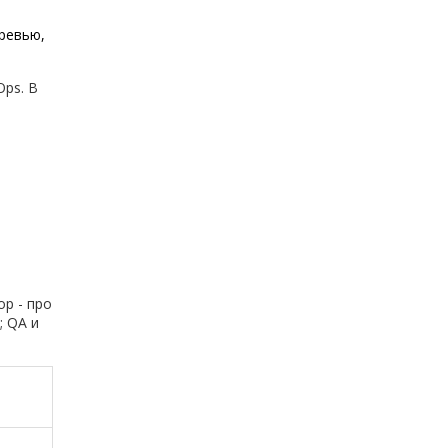
 ревью,
Ops. В
ор - про
; QA и