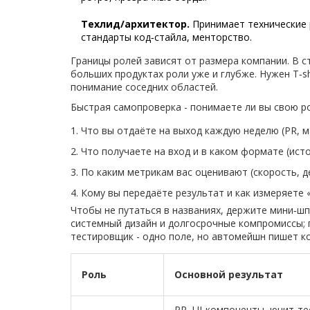
Техлид/архитектор.
Принимает технические р
стандарты код‑стайла, менторство.
Границы ролей зависят от размера компании. В с
больших продуктах роли уже и глубже. Нужен T‑s
понимание соседних областей.
Быстрая самопроверка - понимаете ли вы свою р
Что вы отдаёте на выход каждую неделю (PR, м
Что получаете на вход и в каком формате (исто
По каким метрикам вас оценивают (скорость, д
Кому вы передаёте результат и как измеряете «г
Чтобы не путаться в названиях, держите мини‑шп
системный дизайн и долгосрочные компромиссы; пр
тестировщик - одно поле, но автомейшн пишет к
Роль
Основной результат
PR, UI‑компоненты, юнит‑те