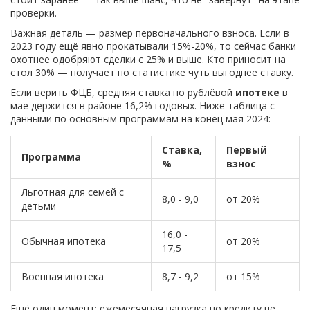
проверки.
Важная деталь — размер первоначального взноса. Если в
2023 году ещё явно прокатывали 15%-20%, то сейчас банки
охотнее одобряют сделки с 25% и выше. Кто приносит на
стол 30% — получает по статистике чуть выгоднее ставку.
Если верить ФЦБ, средняя ставка по рублёвой
ипотеке
в
мае держится в районе 16,2% годовых. Ниже таблица с
данными по основным программам на конец мая 2024:
Ставка,
Первый
Программа
%
взнос
Льготная для семей с
8,0 - 9,0
от 20%
детьми
16,0 -
Обычная ипотека
от 20%
17,5
Военная ипотека
8,7 - 9,2
от 15%
Ещё один момент: ежемесячная нагрузка по кредиту не