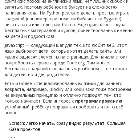
синтаксис похож на английский язык, нет лишних скобок и
запятых, поэтому ребёнок не буксует на сложностях
написания кода. На Python реально делать простые игры с
графикой (например, при помощи библиотеки Pygame),
писать чаты или телеграм-ботов. Ещё один плюс — куча
бесплатных материалов и курсов, ориентированных именно
на детей и подростков!
JavaScript — следующий шаг для тех, кто любит веб. Этот
язык выбирают дети, которые хотят делать сайты или
«двигающиеся» элементы на страницах. Для начала стоит
попробовать сервисы вроде Code.org. Там много
бесплатных заданий с пошаговым разбором — не только
для детей, но и для родителей.
Есть и более «специализированные» языки для раннего
возраста, например, Blockly или Kodu. Они тоже построены
на визуальных принципах и отлично подходят тем, кто
только начинает. Если интерес к
программированию
устойчивый, ребёнку понравится пробовать что-то всё
новое.
Scratch: легко начать, сразу видно результат, большая
база проектов.