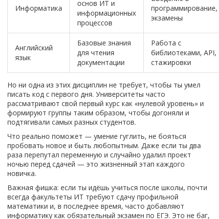
основ ИТ и
Информатика
программирование,
информационных
экзамены
процессов
Базовые знания
Работа с
Английский
для чтения
библиотеками, API,
язык
документации
стажировки
Но ни одна из этих дисциплин не требует, чтобы ты умел
писать код с первого дня. Университеты часто
рассматривают свой первый курс как «нулевой уровень» и
формируют группы таким образом, чтобы догоняли и
подтягивали самых разных студентов.
Что реально поможет — умение гуглить, не бояться
пробовать новое и быть любопытным. Даже если ты два
раза перепутал переменную и случайно удалил проект
ночью перед сдачей — это жизненный этап каждого
новичка.
Важная фишка: если ты идёшь учиться после школы, почти
всегда факультеты ИТ требуют сдачу профильной
математики и, в последнее время, часто добавляют
информатику как обязательный экзамен по ЕГЭ. Это не баг,