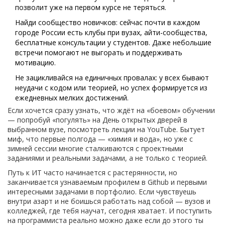
позволит уже на первом курсе не теряться.
Найди сообщество новичков: сейчас почти в каждом
городе России есть клубы при вузах, айти-сообщества,
бесплатные консультации у студентов. Даже небольшие
встречи помогают не выгорать и поддерживать
мотивацию.
Не зацикливайся на единичных провалах: у всех бывают
неудачи с кодом или теорией, но успех формируется из
ежедневных мелких достижений.
Если хочется сразу узнать, что ждёт на «боевом» обучении
— попробуй «погулять» на День открытых дверей в
выбранном вузе, посмотреть лекции на YouTube. Бытует
миф, что первые полгода — «химия и вода», но уже с
зимней сессии многие сталкиваются с проектными
заданиями и реальными задачами, а не только с теорией.
Путь к ИТ часто начинается с растерянности, но
заканчивается узнаваемым профилем в Github и первыми
интересными задачами в портфолио. Если чувствуешь
внутри азарт и не боишься работать над собой — вузов и
колледжей, где тебя научат, сегодня хватает. И поступить
на программиста реально можно даже если до этого ты