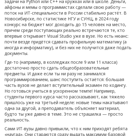
задачи на Python или С++ на кружках или в школе. Деньги,
айфоны и мемы о программистах сделали свою работу —
поток на ИТ-специальности в России стабильно растёт. В
Новосибирске, по статистике НГУ и СУНЦ, в 2024 году
конкурс на бюджет мог доходить до 15 человек на место,
причем среди поступающих реально встречаются те, кто
впервые открывает Visual Studio уже в вузе. Но есть нюанс:
почти везде придётся сдавать профильную математику (а
иногда и информатику), и без них не получится даже подать
документы.
Где-то (например, в колледжах после 9 или 11 класса)
достаточно просто сдать общеобразовательные
предметы. И даже если ты ни разу не занимался
программированием, шанс поступить остаётся: большая
часть вузов не делает вступительный экзамен по кодингу.
Но готовься учиться в ускоренном темпе! Например,
студенты первого курса часто рассказывают, как тяжело
пришлось уже на третьей неделе: новые темы накатывают
одна за другой, а преподаватель объясняет материал,
будто ты уже давно в теме. Это не страшилка — просто
реальность.
Сами ИТ-вузы давно привыкли, что к ним приходят ребята
«наугад». Они стараются сразу выдать максимум базовой