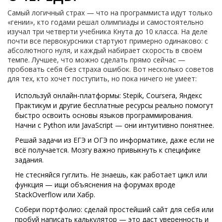
Самый логичный страх — что на программиста идут только
«гении», кто годами решал олимпиады и самостоятельно
изучал три четверти учебника Кнута до 10 класса. На деле
почти все первокурсники стартуют примерно одинаково: с
абсолютного нуля, и каждый набирает скорость в своём
темпе. Лучшее, что можно сделать прямо сейчас —
пробовать себя без страха ошибок. Вот несколько советов
для тех, кто хочет поступить, но пока ничего не умеет:
Используй онлайн-платформы: Stepik, Coursera, Яндекс
Практикум и другие бесплатные ресурсы реально помогут
быстро освоить основы языков программирования.
Начни с Python или JavaScript — они интуитивно понятнее.
Решай задачи из ЕГЭ и ОГЭ по информатике, даже если не
всё получается. Мозгу важно привыкнуть к специфике
задания.
Не стесняйся гуглить. Не знаешь, как работает цикл или
функция — ищи объяснения на форумах вроде
StackOverflow или Хабр.
Собери портфолио: сделай простейший сайт для себя или
пробуй написать калькулятор — это даст уверенность и