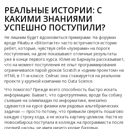
РЕАЛЬНЫЕ ИСТОРИИ: С
КАКИМИ ЗНАНИЯМИ
УСПЕШНО ПОСТУПИЛИ?
Не лишним будет вдохновиться примерами. На форумах
вроде Pikabu и «ВКонтакте» часто встречаются истории
ребят, которые, чувствуя себя «лузерами» на пороге
поступления, на деле показывают отличные результаты
уже в конце первого курса. Юлия из Барнаула рассказывает,
что на момент поступления её опыт программирования
ограничивался парой уроков Scratch и «одним проектом» на
HTML в 11-м классе. Сейчас она стажируется на реальном
проекте у крупной компании по Data Science.
Что помогло? Прежде всего способность быстро искать
информацию. Бывает, что одногруппники, вроде бы собаку
съевшие на олимпиадах по информатике, внезапно
сдуваются на курсе физики или рядовых альгебраических
задачах — просто потому, что привыкли сверять пошагово
каждую строку кода, а не искать картину целиком. Настя из
Новосибирска поступала в колледж на программиста после
средней школы, не имея ничего кроме базовых