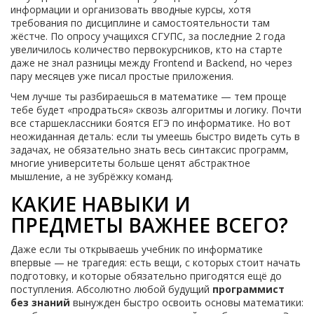
информации и организовать вводные курсы, хотя
требования по дисциплине и самостоятельности там
жёстче. По опросу учащихся СГУПС, за последние 2 года
увеличилось количество первокурсников, кто на старте
даже не знал разницы между Frontend и Backend, но через
пару месяцев уже писал простые приложения.
Чем лучше ты разбираешься в математике — тем проще
тебе будет «продраться» сквозь алгоритмы и логику. Почти
все старшеклассники боятся ЕГЭ по информатике. Но вот
неожиданная деталь: если ты умеешь быстро видеть суть в
задачах, не обязательно знать весь синтаксис программ,
многие университеты больше ценят абстрактное
мышление, а не зубрёжку команд.
КАКИЕ НАВЫКИ И
ПРЕДМЕТЫ ВАЖНЕЕ ВСЕГО?
Даже если ты открываешь учебник по информатике
впервые — не трагедия: есть вещи, с которых стоит начать
подготовку, и которые обязательно пригодятся ещё до
поступления. Абсолютно любой будущий
программист
без знаний
вынужден быстро освоить основы математики: