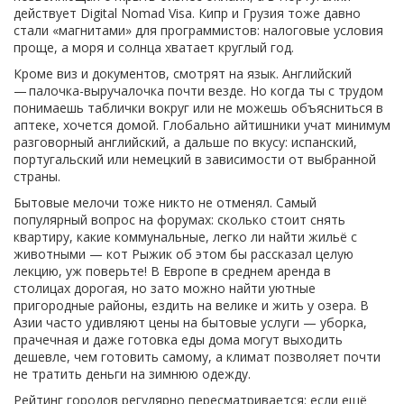
действует Digital Nomad Visa. Кипр и Грузия тоже давно
стали «магнитами» для программистов: налоговые условия
проще, а моря и солнца хватает круглый год.
Кроме виз и документов, смотрят на язык. Английский
— палочка-выручалочка почти везде. Но когда ты с трудом
понимаешь таблички вокруг или не можешь объясниться в
аптеке, хочется домой. Глобально айтишники учат минимум
разговорный английский, а дальше по вкусу: испанский,
португальский или немецкий в зависимости от выбранной
страны.
Бытовые мелочи тоже никто не отменял. Самый
популярный вопрос на форумах: сколько стоит снять
квартиру, какие коммунальные, легко ли найти жильё с
животными — кот Рыжик об этом бы рассказал целую
лекцию, уж поверьте! В Европе в среднем аренда в
столицах дорогая, но зато можно найти уютные
пригородные районы, ездить на велике и жить у озера. В
Азии часто удивляют цены на бытовые услуги — уборка,
прачечная и даже готовка еды дома могут выходить
дешевле, чем готовить самому, а климат позволяет почти
не тратить деньги на зимнюю одежду.
Рейтинг городов регулярно пересматривается: если ещё