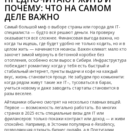
ПОЧЕМУ: ЧТО НА САМОМ
ДЕЛЕ ВАЖНО
Самый большой миф о выборе страны или города для IT-
специалиста — будто всё решают деньги. На проверку
оказывается всё сложнее. Финансовая выгода важна, но
когда ты ищешь, где будет удобно не только кодить, но и в
целом жить — начинаются нюансы. Важен климат: мало кто
захочет зимой мёрзнуть в бетонной коробке без
отопления, особенно если вырос в Сибири. Инфраструктура
побеждает романтику: когда у тебя есть быстрый и
стабильный интернет, пункты выдачи и кофе на каждый
вкус, жизнь становится проще. Не забудем про комьюнити:
когда рядом живут такие же IT–, тусоваться в барах,
учиться новому и даже заводить стартапы становится в
разы веселее.
Айтишники обычно смотрят на несколько главных вещей.
Первое — возможность легально работать. Во многих
странах в 2025 есть специальные визы для IT или
фрилансеров: только покажи контракт или доход — и живи
спокойно. Например, в Эстонии популярна e-Residency,
позволяющая открыть бизнес онлайн, а в Португалии