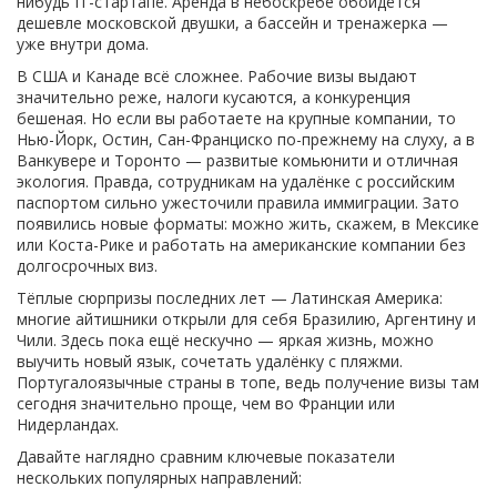
нибудь IT-стартапе. Аренда в небоскребе обойдётся
дешевле московской двушки, а бассейн и тренажерка —
уже внутри дома.
В США и Канаде всё сложнее. Рабочие визы выдают
значительно реже, налоги кусаются, а конкуренция
бешеная. Но если вы работаете на крупные компании, то
Нью-Йорк, Остин, Сан-Франциско по-прежнему на слуху, а в
Ванкувере и Торонто — развитые комьюнити и отличная
экология. Правда, сотрудникам на удалёнке с российским
паспортом сильно ужесточили правила иммиграции. Зато
появились новые форматы: можно жить, скажем, в Мексике
или Коста-Рике и работать на американские компании без
долгосрочных виз.
Тёплые сюрпризы последних лет — Латинская Америка:
многие айтишники открыли для себя Бразилию, Аргентину и
Чили. Здесь пока ещё нескучно — яркая жизнь, можно
выучить новый язык, сочетать удалёнку с пляжми.
Португалоязычные страны в топе, ведь получение визы там
сегодня значительно проще, чем во Франции или
Нидерландах.
Давайте наглядно сравним ключевые показатели
нескольких популярных направлений: