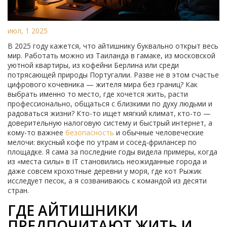
июл, 1 2025
В 2025 году кажется, что айтишнику буквально открыт весь
мир. Работать можно из Таиланда в гамаке, из московской
уютной квартиры, из кофейни Берлина или среди
потрясающей природы Португалии. Разве не в этом счастье
цифрового кочевника — жителя мира без границ? Как
выбрать именно то место, где хочется жить, рaсти
профессионально, общаться с близкими по духу людьми и
радоваться жизни? Кто-то ищет мягкий климат, кто-то —
доверительную налоговую систему и быстрый интернет, а
кому-то важнее
безопасность
и обычные человеческие
мелочи: вкусный кофе по утрам и сосед-фрилансер по
площадке. Я сама за последние годы видела примеры, когда
из «места силы» в IT становились неожиданные города и
даже совсем крохотные деревни у моря, где кот Рыжик
исследует песок, а я созваниваюсь с командой из десяти
стран.
ГДЕ АЙТИШНИКИ
ПРЕДПОЧИТАЮТ ЖИТЬ И