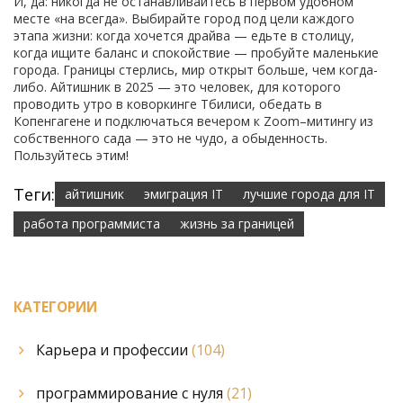
И, да: никогда не останавливайтесь в первом удобном
месте «на всегда». Выбирайте город под цели каждого
этапа жизни: когда хочется драйва — едьте в столицу,
когда ищите баланс и спокойствие — пробуйте маленькие
города. Границы стерлись, мир открыт больше, чем когда-
либо. Айтишник в 2025 — это человек, для которого
проводить утро в коворкинге Тбилиси, обедать в
Копенгагене и подключаться вечером к Zoom–митингу из
собственного сада — это не чудо, а обыденность.
Пользуйтесь этим!
Теги:
айтишник
эмиграция IT
лучшие города для IT
работа программиста
жизнь за границей
КАТЕГОРИИ
Карьера и профессии
(104)
программирование с нуля
(21)