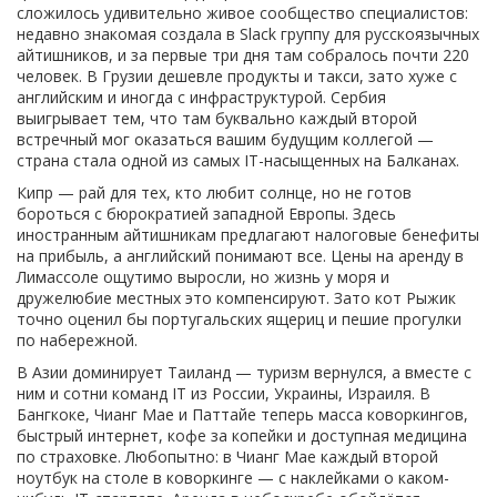
сложилось удивительно живое сообщество специалистов:
недавно знакомая создала в Slack группу для русскоязычных
айтишников, и за первые три дня там собралось почти 220
человек. В Грузии дешевле продукты и такси, зато хуже с
английским и иногда с инфраструктурой. Сербия
выигрывает тем, что там буквально каждый второй
встречный мог оказаться вашим будущим коллегой —
страна стала одной из самых IT-насыщенных на Балканах.
Кипр — рай для тех, кто любит солнце, но не готов
бороться с бюрократией западной Европы. Здесь
иностранным айтишникам предлагают налоговые бенефиты
на прибыль, а английский понимают все. Цены на аренду в
Лимассоле ощутимо выросли, но жизнь у моря и
дружелюбие местных это компенсируют. Зато кот Рыжик
точно оценил бы португальских ящериц и пешие прогулки
по набережной.
В Азии доминирует Таиланд — туризм вернулся, а вместе с
ним и сотни команд IT из России, Украины, Израиля. В
Бангкоке, Чианг Мае и Паттайе теперь масса коворкингов,
быстрый интернет, кофе за копейки и доступная медицина
по страховке. Любопытно: в Чианг Мае каждый второй
ноутбук на столе в коворкинге — с наклейками о каком-