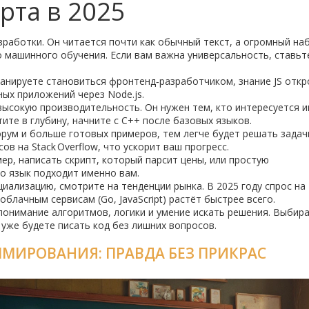
рта в 2025
работки. Он читается почти как обычный текст, а огромный на
 машинного обучения. Если вам важна универсальность, ставьт
ланируете становиться фронтенд‑разработчиком, знание JS откр
ных приложений через Node.js.
высокую производительность. Он нужен тем, кто интересуется и
ите в глубину, начните с C++ после базовых языков.
орум и больше готовых примеров, тем легче будет решать задач
сов на Stack Overflow, что ускорит ваш прогресс.
р, написать скрипт, который парсит цены, или простую
ко язык подходит именно вам.
циализацию, смотрите на тенденции рынка. В 2025 году спрос на
блачным сервисам (Go, JavaScript) растёт быстрее всего.
 понимание алгоритмов, логики и умение искать решения. Выбира
 уже будете писать код без лишних вопросов.
МИРОВАНИЯ: ПРАВДА БЕЗ ПРИКРАС