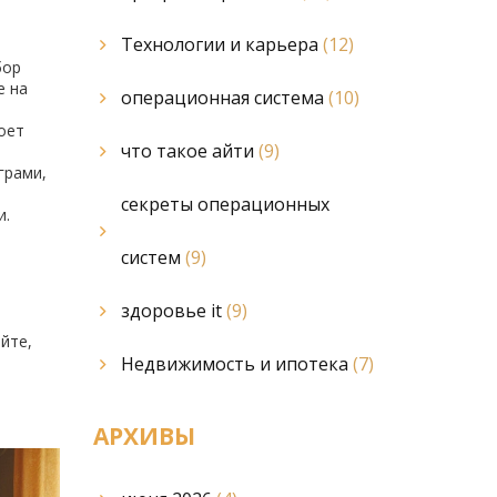
Технологии и карьера
(12)
бор
е на
операционная система
(10)
оет
что такое айти
(9)
грами,
секреты операционных
и.
систем
(9)
здоровье it
(9)
йте,
Недвижимость и ипотека
(7)
АРХИВЫ