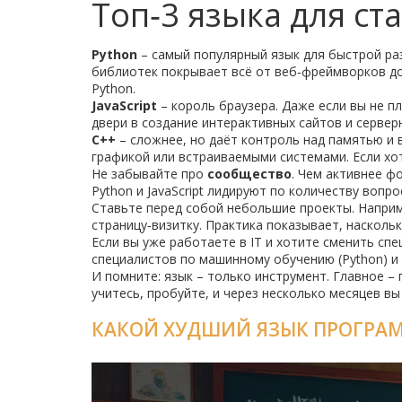
Топ‑3 языка для ста
Python
– самый популярный язык для быстрой раз
библиотек покрывает всё от веб‑фреймворков до
Python.
JavaScript
– король браузера. Даже если вы не п
двери в создание интерактивных сайтов и сервер
C++
– сложнее, но даёт контроль над памятью и 
графикой или встраиваемыми системами. Если хот
Не забывайте про
сообщество
. Чем активнее ф
Python и JavaScript лидируют по количеству вопро
Ставьте перед собой небольшие проекты. Наприме
страницу‑визитку. Практика показывает, насколь
Если вы уже работаете в IT и хотите сменить спе
специалистов по машинному обучению (Python) и о
И помните: язык – только инструмент. Главное –
учитесь, пробуйте, и через несколько месяцев вы
КАКОЙ ХУДШИЙ ЯЗЫК ПРОГРАМ