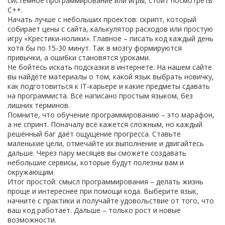
системное программирование или игры, стоит посмотреть
C++.
Начать лучше с небольших проектов: скрипт, который
собирает цены с сайта, калькулятор расходов или простую
игру «Крестики‑нолики». Главное – писать код каждый день
хотя бы по 15‑30 минут. Так в мозгу формируются
привычки, а ошибки становятся уроками.
Не бойтесь искать подсказки в интернете. На нашем сайте
вы найдёте материалы о том, какой язык выбрать новичку,
как подготовиться к IT‑карьере и какие предметы сдавать
на программиста. Всё написано простым языком, без
лишних терминов.
Помните, что обучение программированию – это марафон,
а не спринт. Поначалу всё кажется сложным, но каждый
решённый баг даёт ощущение прогресса. Ставьте
маленькие цели, отмечайте их выполнение и двигайтесь
дальше. Через пару месяцев вы сможете создавать
небольшие сервисы, которые будут полезны вам и
окружающим.
Итог простой: смысл программирования – делать жизнь
проще и интереснее при помощи кода. Выберите язык,
начните с практики и получайте удовольствие от того, что
ваш код работает. Дальше – только рост и новые
возможности.