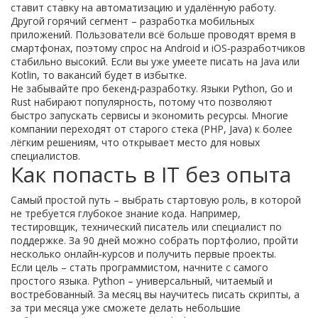
ставит ставку на автоматизацию и удалённую работу.
Другой горячий сегмент – разработка мобильных
приложений. Пользователи всё больше проводят время в
смартфонах, поэтому спрос на Android и iOS‑разработчиков
стабильно высокий. Если вы уже умеете писать на Java или
Kotlin, то вакансий будет в избытке.
Не забывайте про бекенд‑разработку. Языки Python, Go и
Rust набирают популярность, потому что позволяют
быстро запускать сервисы и экономить ресурсы. Многие
компании переходят от старого стека (PHP, Java) к более
лёгким решениям, что открывает место для новых
специалистов.
Как попасть в IT без опыта
Самый простой путь – выбрать стартовую роль, в которой
не требуется глубокое знание кода. Например,
тестировщик, технический писатель или специалист по
поддержке. За 90 дней можно собрать портфолио, пройти
несколько онлайн‑курсов и получить первые проекты.
Если цель – стать программистом, начните с самого
простого языка. Python – универсальный, читаемый и
востребованный. За месяц вы научитесь писать скрипты, а
за три месяца уже сможете делать небольшие