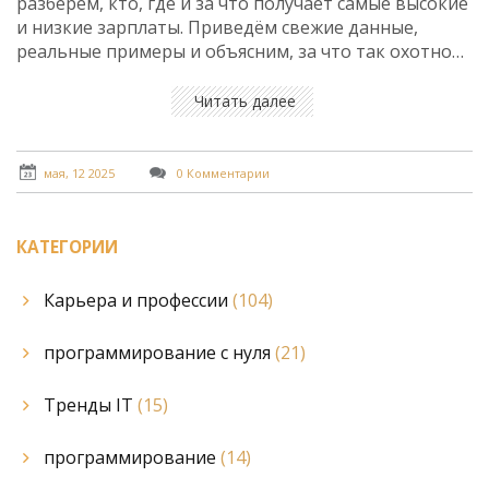
разберём, кто, где и за что получает самые высокие
и низкие зарплаты. Приведём свежие данные,
реальные примеры и объясним, за что так охотно
платят работодатели. Подскажем, как новичку
быстро пробиться к достойной зарплате. Ответим
Читать далее
на самые частые вопросы про деньги и карьеру в IT.
мая, 12 2025
0 Комментарии
КАТЕГОРИИ
Карьера и профессии
(104)
программирование с нуля
(21)
Тренды IT
(15)
программирование
(14)