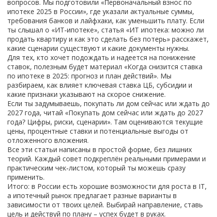
вопросов. Мы подготовили «Первоначальный взнос по
ипотеке 2025 в России», где указали актуальные суммы,
требования банков и лайфхаки, как уменьшить плату. Если
ты слышал о «ИТ‑ипотеке», статья «ИТ ипотека: можно ли
продать квартиру и как это сделать без потерь» расскажет,
какие сценарии существуют и какие документы нужны.
Для тех, кто хочет подождать и надеется на понижение
ставок, полезным будет материал «Когда снизится ставка
по ипотеке в 2025: прогноз и план действий». Мы
разбираем, как влияет ключевая ставка ЦБ, субсидии и
какие признаки указывают на скорое снижение.
Если ты задумываешь, покупать ли дом сейчас или ждать до
2027 года, читай «Покупать дом сейчас или ждать до 2027
года? Цифры, риски, сценарии». Там оцениваются текущие
цены, процентные ставки и потенциальные выгоды от
отложенного вложения.
Все эти статьи написаны в простой форме, без лишних
теорий. Каждый совет подкреплён реальными примерами и
практическим чек‑листом, который ты можешь сразу
применить.
Итого: в России есть хорошие возможности для роста в IT,
а ипотечный рынок предлагает разные варианты в
зависимости от твоих целей. Выбирай направление, ставь
цель и действуй по плану – успех будет в руках.