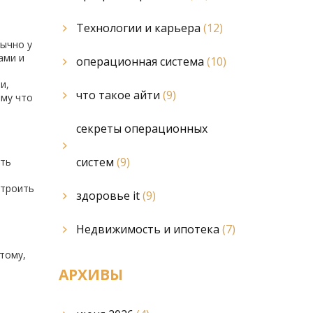
Технологии и карьера
(12)
бычно у
ами и
операционная система
(10)
и,
что такое айти
(9)
ому что
секреты операционных
систем
(9)
уть
строить
здоровье it
(9)
Недвижимость и ипотека
(7)
тому,
АРХИВЫ