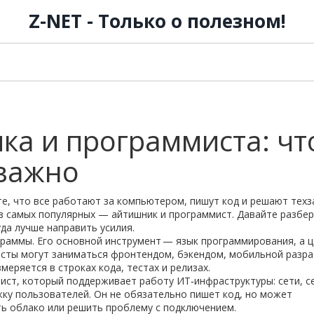
Z-NET - Только о полезном!
ка и программиста: чт
 важно
те, что все работают за компьютером, пишут код и решают техз
из самых популярных — айтишник и программист. Давайте разбер
да лучше направить усилия.
раммы. Его основной инструмент — язык программирования, а 
исты могут заниматься фронтендом, бэкендом, мобильной разр
еряется в строках кода, тестах и релизах.
ист, который поддерживает работу ИТ‑инфраструктуры: сети, с
жку пользователей. Он не обязательно пишет код, но может
ь облако или решить проблему с подключением.