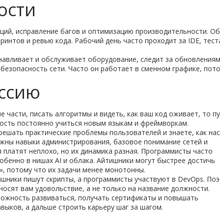
ости
ций, исправление багов и оптимизацию производительности. О
принтов и ревью кода. Рабочий день часто проходит за IDE, тест
анавливает и обслуживает оборудование, следит за обновлениям
 безопасность сети. Часто он работает в сменном графике, пот
ессию
е части, писать алгоритмы и видеть, как ваш код оживает, то п
ость постоянно учиться новым языкам и фреймворкам.
 решать практические проблемы пользователей и знаете, как на
важны навыки администрирования, базовое понимание сетей и
 платят неплохо, но их динамика разная. Программисты часто
обенно в нишах AI и облака. Айтишники могут быстрее достичь
, потому что их задачи менее монотонны.
ишники пишут скрипты, а программисты участвуют в DevOps. Поэ
иносят вам удовольствие, а не только на название должности.
зможность развиваться, получать сертификаты и повышать
выков, а дальше строить карьеру шаг за шагом.