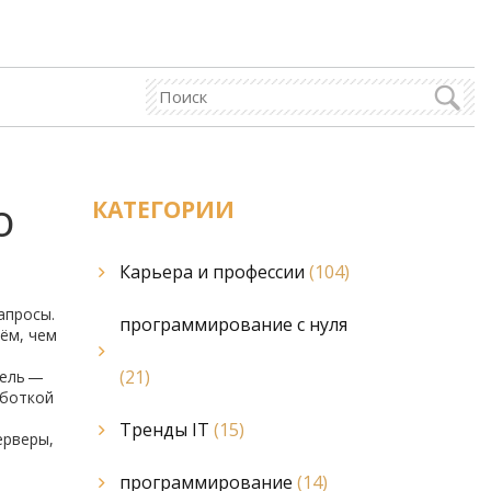
о
КАТЕГОРИИ
Карьера и профессии
(104)
апросы.
программирование с нуля
ём, чем
(21)
цель —
аботкой
Тренды IT
(15)
ерверы,
программирование
(14)