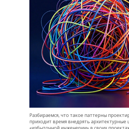
Разбираемся, что такое паттерны проектиро
приходит время внедрять архитектурные ш
«избыточной инженерии» в своих проектах