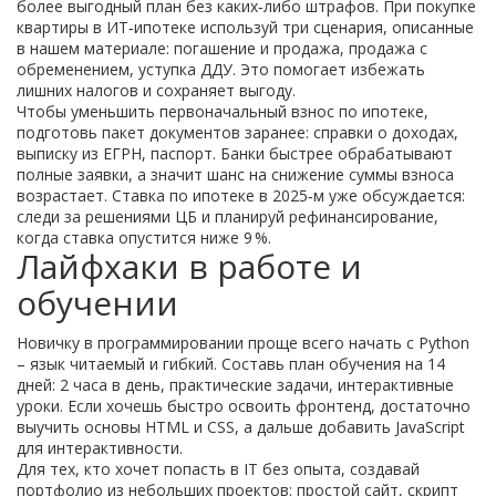
более выгодный план без каких‑либо штрафов. При покупке
квартиры в ИТ‑ипотеке используй три сценария, описанные
в нашем материале: погашение и продажа, продажа с
обременением, уступка ДДУ. Это помогает избежать
лишних налогов и сохраняет выгоду.
Чтобы уменьшить первоначальный взнос по ипотеке,
подготовь пакет документов заранее: справки о доходах,
выписку из ЕГРН, паспорт. Банки быстрее обрабатывают
полные заявки, а значит шанс на снижение суммы взноса
возрастает. Ставка по ипотеке в 2025‑м уже обсуждается:
следи за решениями ЦБ и планируй рефинансирование,
когда ставка опустится ниже 9 %.
Лайфхаки в работе и
обучении
Новичку в программировании проще всего начать с Python
– язык читаемый и гибкий. Составь план обучения на 14
дней: 2 часа в день, практические задачи, интерактивные
уроки. Если хочешь быстро освоить фронтенд, достаточно
выучить основы HTML и CSS, а дальше добавить JavaScript
для интерактивности.
Для тех, кто хочет попасть в IT без опыта, создавай
портфолио из небольших проектов: простой сайт, скрипт