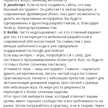
перейти к искусственному интеллекту.
2. JavaScript.
Если хотите создавать сайты, это ваш
базовый инструмент. Он работает в любом браузере, а
современные фреймворки (React, Vue) дают возможность
делать интерактивные интерфейсы. Вы будете
одновременно и фронтенд‑разработчиком, и, благодаря
Node.js, бэкенд‑программистом.
3. Kotlin.
Часто недооценивают, но это отличный вариант
для тех, кто интересуется мобильной разработкой и
современной JVM‑экосистемой. Он совместим с Java,
меньше шаблонного кода и уже официально
поддерживается Google для Android.
Если ваш интерес – игры, попробуйте C# с Unity. Для
системного программирования посмотрите Rust, но будьте
готовы к более сложному синтаксису.
И помните: язык – лишь инструмент. Главное – научиться
думать алгоритмически, писать чистый код и постоянно
практиковаться. Начните с небольших проектов: скрипт для
автоматизации домашней задачи, простая веб‑страница
или небольшая игра. По мере роста уверенности
переходите к более сложным задачам.
Итог простой: выберите язык, который отвечает вашим
целям, имеет хорошее сообщество и востребованность на
рынке. Затем погружайтесь в практику, а не в теорию. Через