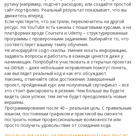
рутину (например, подсчёт расходов), или создайте простой
сайт‑портфолио. Реальный результат показывает, что вы
движетесь вперёд.
Если чувствуете, что застряли, переключитесь на другой
ресурс. На YouTube есть каналы с пошаговыми курсами, а на
платформах вроде Coursera и Udemy – структурированные
программы с проверочными заданиями. Выбирайте то, что
соответствует вашему темпу обучения.
Не игнорируйте софт‑скиллы. Умение искать информацию,
задавать вопросы и работать в команде ценятся даже у
начинающих. Попробуйте участвовать в открытых проектах
на GitHub – даже небольшие исправления помогут понять,
как выглядит реальный код и как его обсуждают.
Наконец, отмечайте свои достижения. Завершённый
проект, пройденный курс или полученный сертификат – всё
это стоит фиксировать в резюме. Чем больше вы будете
видеть свои успехи, тем легче будет преодолевать новые
вершины.
Программирование после 40 – реальная цель. С правильным
языком, постоянным графиком и практикой вы сможете
построить новые профессиональные возможности или
просто получить удовольствие от созидания кода.