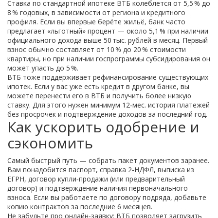
Ставка по стандартной ипотеке ВТБ колеблется от 5,5 % до
8 % годовых, в зависимости от региона и кредитного
профиля. Если вы впервые берёте жильё, банк часто
предлагает «льготный» процент — около 5,1 % при наличии
официального дохода выше 50 тыс. рублей в месяц. Первый
взнос обычно составляет от 10 % до 20 % стоимости
квартиры, но при наличии госпрограммы субсидирования он
может упасть до 5 %.
ВТБ тоже поддерживает рефинансирование существующих
ипотек. Если у вас уже есть кредит в другом банке, вы
можете перенести его в ВТБ и получить более низкую
ставку. Для этого нужен минимум 12‑мес. история платежей
без просрочек и подтверждение доходов за последний год.
Как ускорить одобрение и
сэкономить
Самый быстрый путь — собрать пакет документов заранее.
Вам понадобится паспорт, справка 2‑НДФЛ, выписка из
ЕГРН, договор купли‑продажи (или предварительный
договор) и подтверждение наличия первоначального
взноса. Если вы работаете по договору подряда, добавьте
копию контрактов за последние 6 месяцев.
Не забудьте про онлайн‑заявку: ВТБ позволяет загрузить