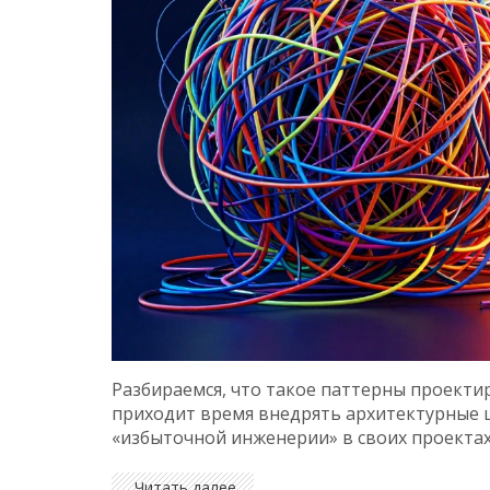
Разбираемся, что такое паттерны проектиро
приходит время внедрять архитектурные ш
«избыточной инженерии» в своих проектах
Читать далее