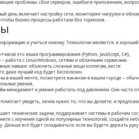
никшие проблемы: сбои серверов, ошибки в приложениях, вопро
ный день включает настройку сети, мониторинг нагрузки и обно
, чтобы бизнес‑процессы работали без тормозов.
ны
информацию и учиться новому. Технологии меняются, и хороший
тчиков это языки программирования (Python, JavaScript, C#),
– работа с Linux/Windows, сетями и облачными сервисами.
вные навыки: объяснять сложные вещи коллегам, вести
го даже лучший код будет бесполезен.
ны в вашей мечте, посмотрите вакансии в вашем городе – обыч
ельные умения.
айм‑менеджмент и умение работать под давлением. Они часто о
помогает увидеть, зачем нужно то, что вы делаете, и предлож
ешает технические задачи, поддерживает системы в рабочем со
ачните с изучения одной из популярных технологий, создайте не
у. Дальше всё будет складываться, если вы будете держать руку