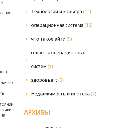
сы
Технологии и карьера
(12)
вление
операционная система
(10)
что такое айти
(9)
секреты операционных
систем
(9)
но в
здоровье it
(9)
тличают
ить
Недвижимость и ипотека
(7)
стоянии
большие
АРХИВЫ
 на