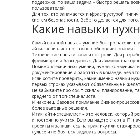
поддержке, то ваши задачи – быстро решать воз
пользователей.
Для тех, кто занимается инфраструктурой, типич
систем безопасности. Всё это делается для того
Какие навыки нуж
Самый важный навык – умение быстро находить 
айти‑специалист постоянно обновляет знания.
Технические навыки зависят от роли. Для разрабо
фреймворки и базы данных. Для администраторов 
Помимо «техничных» умений, нужны коммуникати
документирование и работать в команде. Без это
Если хотите проверить, какие именно навыки нуж
первых строках указывают обязательные и желат
Не забывайте про софт‑скиллы: планирование, т
среднего от топ‑специалиста.
И наконец, базовое понимание бизнес‑процессов 
более выгодные решения.
Итак, айти‑специалист – это человек, который р
и постоянно учится. Если вы ищете старт в IT, н
проекты и запишитесь на практику или стажировк
пульсе и не бояться задавать вопросы.