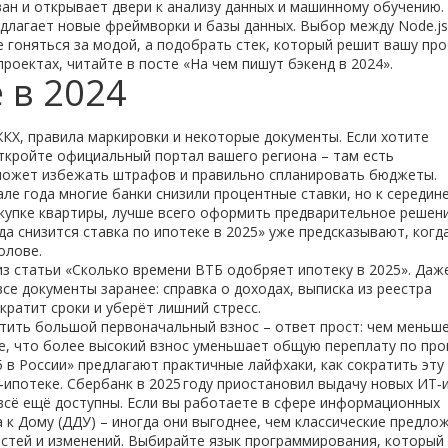
ован и открывает двери к анализу данных и машинному обучению.
редлагает новые фреймворки и базы данных. Выбор между Node.js
 не гоняться за модой, а подобрать стек, который решит вашу пр
роектах, читайте в посте «На чем пишут бэкенд в 2024».
 в 2024
ЖКХ, правила маркировки и некоторые документы. Если хотите
откройте официальный портал вашего региона – там есть
может избежать штрафов и правильно спланировать бюджеты.
але года многие банки снизили процентные ставки, но к середин
покупке квартиры, лучше всего оформить предварительное решен
да снизится ставка по ипотеке в 2025» уже предсказывают, когд
олове.
 из статьи «Сколько времени ВТБ одобряет ипотеку в 2025». Даж
е документы заранее: справка о доходах, выписка из реестра
кратит сроки и уберёт лишний стресс.
атить большой первоначальный взнос – ответ прост: чем меньше
е, что более высокий взнос уменьшает общую переплату по про
 в России» предлагают практичные лайфхаки, как сократить эту 
‑ипотеке. Сбербанк в 2025 году приостановил выдачу новых ИТ‑
всё ещё доступны. Если вы работаете в сфере информационных
 к Дому (ДДУ) – иногда они выгоднее, чем классические предлож
стей и изменений. Выбирайте язык программирования, который