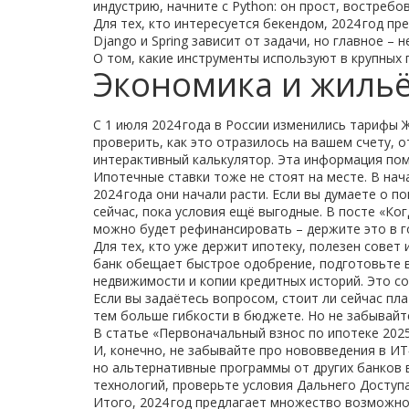
индустрию, начните с Python: он прост, востреб
Для тех, кто интересуется бекендом, 2024 год п
Django и Spring зависит от задачи, но главное –
О том, какие инструменты используют в крупных п
Экономика и жильё
С 1 июля 2024 года в России изменились тарифы 
проверить, как это отразилось на вашем счету, 
интерактивный калькулятор. Эта информация по
Ипотечные ставки тоже не стоят на месте. В нач
2024 года они начали расти. Если вы думаете о 
сейчас, пока условия ещё выгодные. В посте «Ког
можно будет рефинансировать – держите это в г
Для тех, кто уже держит ипотеку, полезен совет
банк обещает быстрое одобрение, подготовьте вс
недвижимости и копии кредитных историй. Это со
Если вы задаётесь вопросом, стоит ли сейчас пл
тем больше гибкости в бюджете. Но не забывайт
В статье «Первоначальный взнос по ипотеке 2025
И, конечно, не забывайте про нововведения в ИТ
но альтернативные программы от других банков 
технологий, проверьте условия Дальнего Доступа
Итого, 2024 год предлагает множество возможно