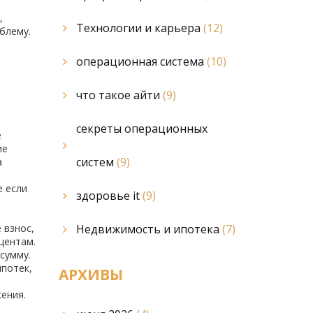
,
Технологии и карьера
(12)
облему.
операционная система
(10)
что такое айти
(9)
секреты операционных
е
ие
систем
(9)
а
е если
здоровье it
(9)
 взнос,
Недвижимость и ипотека
(7)
центам.
сумму.
ипотек,
АРХИВЫ
ения.