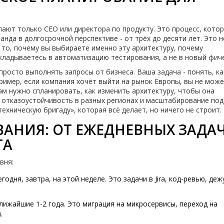
елают только CEO или директора по продукту. Это процесс, кото
нда в долгосрочной перспективе - от трёх до десяти лет. Это н
о то, почему вы выбираете именно эту архитектуру, почему
кладываетесь в автоматизацию тестирования, а не в новый фич
 просто выполнять запросы от бизнеса. Ваша задача - понять, ка
ример, если компания хочет выйти на рынок Европы, вы не мож
 Вам нужно спланировать, как изменить архитектуру, чтобы она
, отказоустойчивость в разных регионах и масштабирование по
техническую бригаду», которая всё делает, но ничего не строит.
АНИЯ: ОТ ЕЖЕДНЕВНЫХ ЗАДА
ТА
вня:
годня, завтра, на этой неделе. Это задачи в Jira, код-ревью, деж
ближайшие 1-2 года. Это миграция на микросервисы, переход на
.