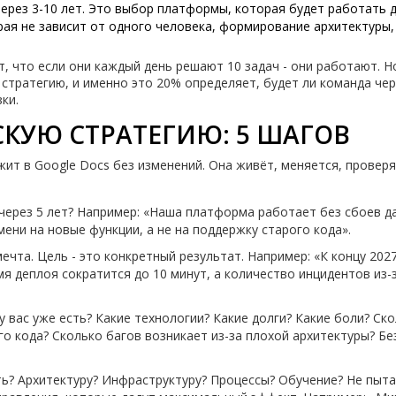
через 3-10 лет. Это выбор платформы, которая будет работать 
рая не зависит от одного человека, формирование архитектуры,
, что если они каждый день решают 10 задач - они работают. Н
стратегию, и именно это 20% определяет, будет ли команда чер
ки.
СКУЮ СТРАТЕГИЮ: 5 ШАГОВ
жит в Google Docs без изменений. Она живёт, меняется, проверя
 через 5 лет? Например: «Наша платформа работает без сбоев д
мени на новые функции, а не на поддержку старого кода».
 мечта. Цель - это конкретный результат. Например: «К концу 202
я деплоя сократится до 10 минут, а количество инцидентов из-
 у вас уже есть? Какие технологии? Какие долги? Какие боли? Ск
о кода? Сколько багов возникает из-за плохой архитектуры? Бе
ть? Архитектуру? Инфраструктуру? Процессы? Обучение? Не пыт