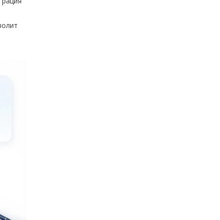
грация
волит