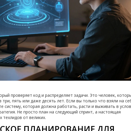
торый проверяет код и распределяет задачи. Это человек, котор
 три, пять или даже десять лет. Если вы только что взяли на се
ите систему, которая должна работать, расти и выживать в усло
ратегия. Не просто план на следующий спринт, а настоящая
х техлидов от великих.
ЕСКОЕ ПЛАНИРОВАНИЕ ДЛЯ