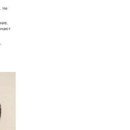
. Не
ние.
знают
.