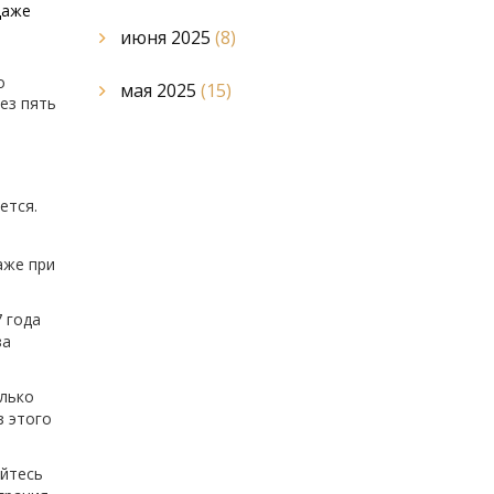
даже
июня 2025
(8)
о
мая 2025
(15)
ез пять
ется.
аже при
7 года
за
олько
з этого
айтесь