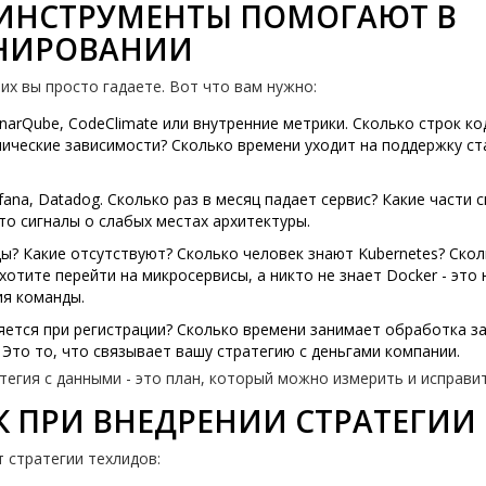
 ИНСТРУМЕНТЫ ПОМОГАЮТ В
АНИРОВАНИИ
них вы просто гадаете. Вот что вам нужно:
narQube, CodeClimate или внутренние метрики. Сколько строк ко
ические зависимости? Сколько времени уходит на поддержку ст
afana, Datadog. Сколько раз в месяц падает сервис? Какие части 
то сигналы о слабых местах архитектуры.
ды? Какие отсутствуют? Сколько человек знают Kubernetes? Ско
хотите перейти на микросервисы, а никто не знает Docker - это 
ия команды.
яется при регистрации? Сколько времени занимает обработка за
Это то, что связывает вашу стратегию с деньгами компании.
тегия с данными - это план, который можно измерить и исправит
К ПРИ ВНЕДРЕНИИ СТРАТЕГИИ
 стратегии техлидов: