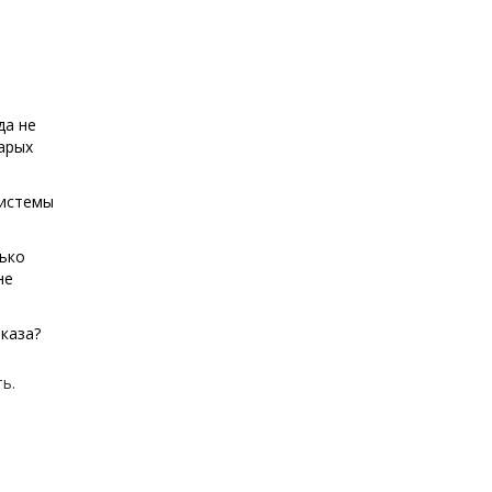
да не
арых
системы
лько
не
каза?
ь.