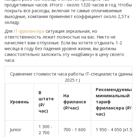
продуктивных часов. Итого - около 1320 часов в год. Чтобы
покрыть все расходы, включая те самые оплачиваемые
выходные, компании применяют коэффициент около 2,57 к
окладу.
Для
IT-фрилансера
ситуация зеркальная, но
ответственность лежит полностью на вас. Никто не
начисляет вам отпускные. Если вы хотите отдыхать 1-2
месяца в году без падения уровня жизни, вы должны
самостоятельно заложить эту «надбавку» в цену своего
часа.
Сравнение стоимости часа работы IT-специалиста (данные
2025 г.)
Рекомендуемый
В
На
минимальный
штате
Уровень
фрилансе
тариф
(₽/
(₽/час)
фрилансера (₽/
час)
час)
1 300 -
Junior
700 - 1 600
1 950 - 4 050 (x1.5)
2 700