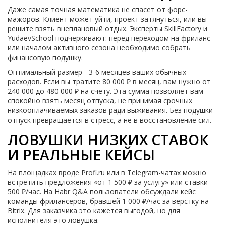
Даже самая точная математика не спасет от форс-
мажоров. Клиент может уйти, проект затянуться, или вы
решите взять внеплановый отдых. Эксперты SkillFactory и
YudaevSchool подчеркивают: перед переходом на фриланс
или началом активного сезона необходимо собрать
финансовую подушку.
Оптимальный размер - 3-6 месяцев ваших обычных
расходов. Если вы тратите 80 000 ₽ в месяц, вам нужно от
240 000 до 480 000 ₽ на счету. Эта сумма позволяет вам
спокойно взять месяц отпуска, не принимая срочных
низкооплачиваемых заказов ради выживания. Без подушки
отпуск превращается в стресс, а не в восстановление сил.
ЛОВУШКИ НИЗКИХ СТАВОК
И РЕАЛЬНЫЕ КЕЙСЫ
На площадках вроде Profi.ru или в Telegram-чатах можно
встретить предложения «от 1 500 ₽ за услугу» или ставки
500 ₽/час. На Habr Q&A пользователи обсуждали кейс
команды фрилансеров, бравшей 1 000 ₽/час за верстку на
Bitrix. Для заказчика это кажется выгодой, но для
исполнителя это ловушка.