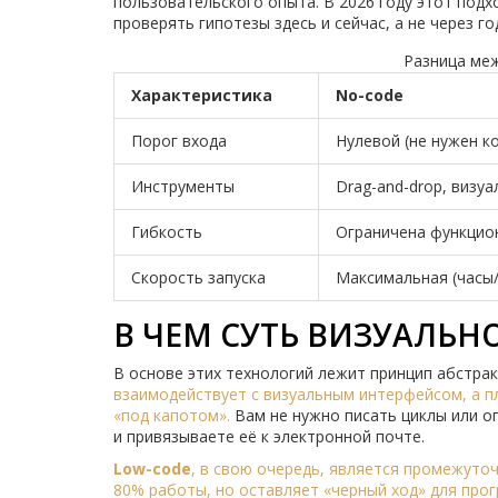
пользовательского опыта. В 2026 году этот подх
проверять гипотезы здесь и сейчас, а не через г
Разница ме
Характеристика
No-code
Порог входа
Нулевой (не нужен к
Инструменты
Drag-and-drop, визу
Гибкость
Ограничена функци
Скорость запуска
Максимальная (часы/
В ЧЕМ СУТЬ ВИЗУАЛЬ
В основе этих технологий лежит принцип абстра
взаимодействует с визуальным интерфейсом, а 
«под капотом»
.
Вам не нужно писать циклы или о
и привязываете её к электронной почте.
Low-code
, в свою очередь, является промежуто
80% работы, но оставляет «черный ход» для прог