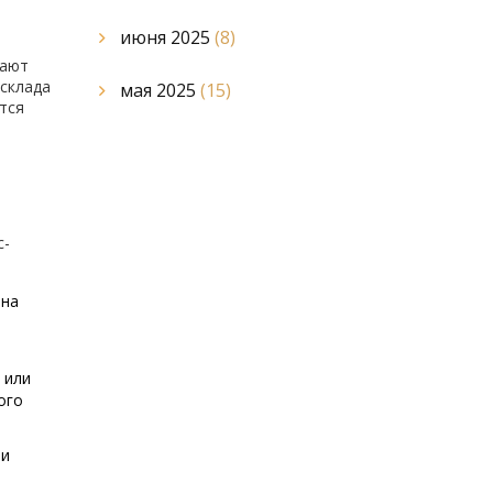
июня 2025
(8)
гают
 склада
мая 2025
(15)
тся
с-
 на
 или
ого
ли