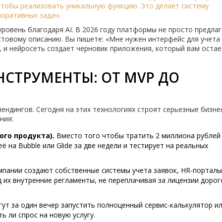
чтобы реализовать уникальную функцию. Это делает систему
оративных задач.
уровень благодаря AI. В 2026 году платформы не просто предла
стовому описанию. Вы пишете: «Мне нужен интерфейс для учета
», и нейросеть создает черновик приложения, который вам остае
НСТРУМЕНТЫ: ОТ MVP ДО
лендингов. Сегодня на этих технологиях строят серьезные бизне
ния:
го продукта).
Вместо того чтобы тратить 2 миллиона рублей
 на Bubble или Glide за две недели и тестирует на реальных
пании создают собственные системы учета заявок, HR-порталы
 их внутренние регламенты, не переплачивая за лицензии дорог
ут за один вечер запустить полноценный сервис-калькулятор и
ь ли спрос на новую услугу.