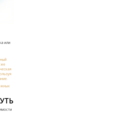
ка или
нный
 же
ическая
ользуя
ние.
ложных
УТЬ
димости