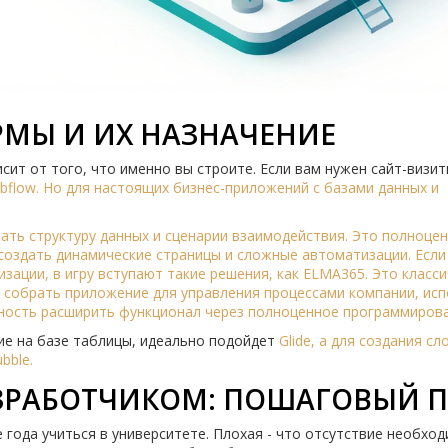
МЫ И ИХ НАЗНАЧЕНИЕ
ит от того, что именно вы строите. Если вам нужен сайт-визит
bflow
. Но для настоящих бизнес-приложений с базами данных и
ать структуру данных и сценарии взаимодействия. Это полноце
создать динамические страницы и сложные автоматизации. Если
зации, в игру вступают такие решения, как
ELMA365
. Это класс
 собрать приложение для управления процессами компании, исп
жность расширить функционал через полноценное программирова
ие на базе таблицы, идеально подойдет
Glide
, а для создания с
bble
.
АЗРАБОТЧИКОМ: ПОШАГОВЫЙ П
 года учиться в университете. Плохая - что отсутствие необхо