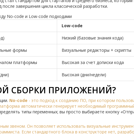
од стал стандартом для стартапов и среднего бизнеса, которым
од после завершения цикла классической разработки.
жду No-code и Low-code подходами
Low-code
од)
Низкий (базовые знания кода)
альные формы
Визуальные редакторы + скрипты
оналом платформы
Высокая за счет дописки кода
дни)
Высокая (дни/недели)
НОЙ СБОРКИ ПРИЛОЖЕНИЙ?
кции.
No-code
- это
подход к созданию ПО, при котором пользов
платформа автоматически генерирует необходимый программный
пределять типы переменных; вы просто выбираете кнопку «Отпр
чным звеном. Он позволяет использовать визуальные инструмен
раммиста. Если стандартного блока в конструкторе нет, разраб