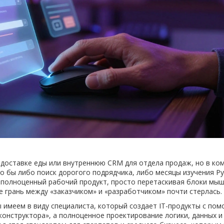
о доставке еды или внутреннюю CRM для отдела продаж, но в ко
о бы либо поиск дорогого подрядчика, либо месяцы изучения Py
ть полноценный рабочий продукт, просто перетаскивая блоки мы
де грань между «заказчиком» и «разработчиком» почти стерлась.
ы имеем в виду специалиста, который создает IT-продукты с по
конструктора», а полноценное проектирование логики, данных и