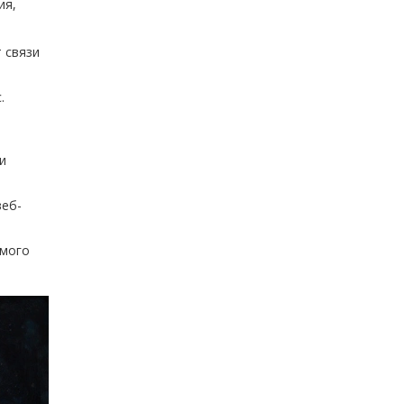
ия,
 связи
.
и
веб-
омого