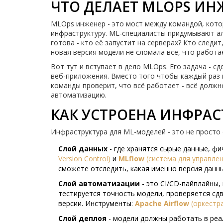
ЧТО ДЕЛАЕТ MLOPS ИН
MLOps инженер - это мост между командой, кото
инфраструктуру. ML-специалисты придумывают ал
готова - кто её запустит на серверах? Кто следи
новая версия модели не сломала всё, что работа
Вот тут и вступает в дело MLOps. Его задача - с
веб-приложения. Вместо того чтобы каждый раз в
команды проверит, что всё работает - всё долж
автоматизацию.
КАК УСТРОЕНА ИНФРАС
Инфраструктура для ML-моделей - это не просто 
Слой данных
- где хранятся сырые данные, фи
Version Control
)
и
MLflow
(
система для управле
сможете отследить, какая именно версия данн
Слой автоматизации
- это CI/CD-пайплайны, 
тестируется точность модели, проверяется сдви
версии. Инструменты:
Apache Airflow
(
оркестр
Слой деплоя
- модели должны работать в реа