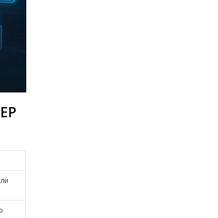
ЕР
сли
ю