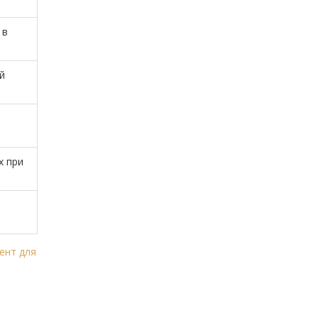
 в
й
х при
ент для