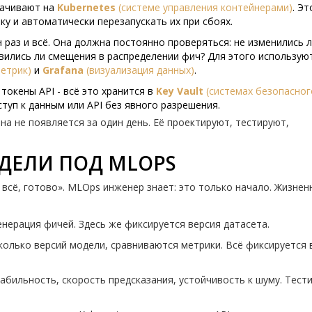
рачивают на
Kubernetes
(
системе управления контейнерами
)
. Эт
у и автоматически перезапускать их при сбоях.
 раз и всё. Она должна постоянно проверяться: не изменились 
явились ли смещения в распределении фич? Для этого использую
метрик
)
и
Grafana
(
визуализация данных
)
.
 токены API - всё это хранится в
Key Vault
(
системах безопасног
ступ к данным или API без явного разрешения.
на не появляется за один день. Её проектируют, тестируют,
ДЕЛИ ПОД MLOPS
всё, готово». MLOps инженер знает: это только начало. Жизнен
енерация фичей. Здесь же фиксируется версия датасета.
колько версий модели, сравниваются метрики. Всё фиксируется 
табильность, скорость предсказания, устойчивость к шуму. Тест