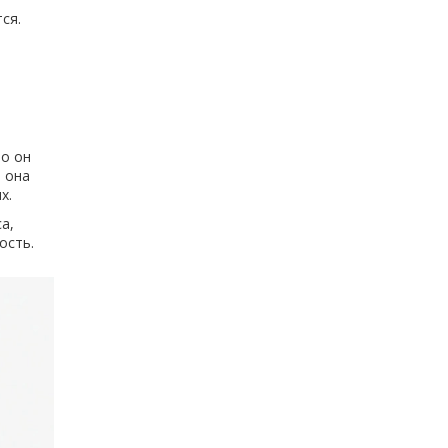
ся.
но он
о она
х.
а,
ость.