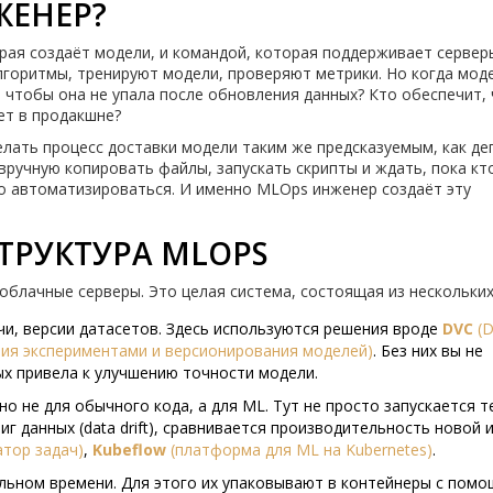
ЖЕНЕР?
рая создаёт модели, и командой, которая поддерживает сервер
горитмы, тренируют модели, проверяют метрики. Но когда мод
т, чтобы она не упала после обновления данных? Кто обеспечит,
ет в продакшне?
делать процесс доставки модели таким же предсказуемым, как де
ручную копировать файлы, запускать скрипты и ждать, пока кт
но автоматизироваться. И именно MLOps инженер создаёт эту
ТРУКТУРА MLOPS
облачные серверы. Это целая система, состоящая из нескольких
чи, версии датасетов. Здесь используются решения вроде
DVC
(
D
ния экспериментами и версионирования моделей
)
. Без них вы не
ых привела к улучшению точности модели.
но не для обычного кода, а для ML. Тут не просто запускается те
г данных (data drift), сравнивается производительность новой 
атор задач
)
,
Kubeflow
(
платформа для ML на Kubernetes
)
.
льном времени. Для этого их упаковывают в контейнеры с пом