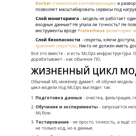
Docker
(
технология контейнеризации
)
и разво
позволяет масштабировать сервисы под нагрузк
Слой мониторинга
- модель не работает один
входные данные? Не упала ли точность? Не по
инструменты вроде
Prometheus
(
мониторинг 
Слой безопасности
- секреты, ключи доступа,
хранения секретов
)
. Никто не должен иметь до
Всё это вместе - и есть MLOps-инфраструктура. О
дорабатывают - как обычное ПО.
ЖИЗНЕННЫЙ ЦИКЛ МО
Обычный ML-инженер думает: «Я обучил модель - 
цикл модели под MLOps выглядит так:
Подготовка данных
- очистка, фильтрация, г
Обучение и эксперименты
- запускается нес
MLflow.
Тестирование
- не просто точность, а ещё: с
не только код, но и данные.