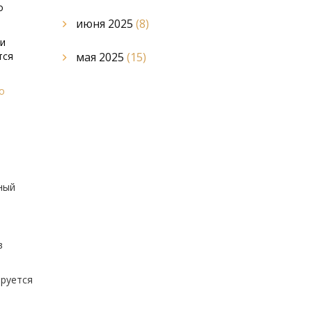
о
июня 2025
(8)
ли
тся
мая 2025
(15)
о
ный
в
ируется