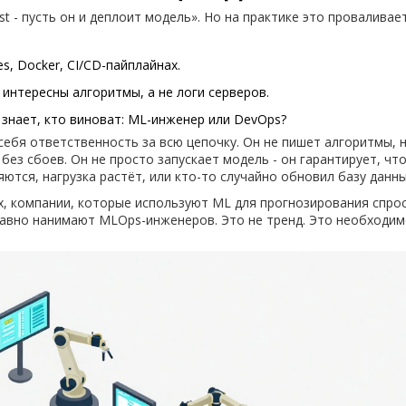
st - пусть он и деплоит модель». Но на практике это проваливает
s, Docker, CI/CD-пайплайнах.
 интересны алгоритмы, а не логи серверов.
 знает, кто виноват: ML-инженер или DevOps?
себя ответственность за всю цепочку. Он не пишет алгоритмы, 
ез сбоев. Он не просто запускает модель - он гарантирует, чт
ются, нагрузка растёт, или кто-то случайно обновил базу данны
ах, компании, которые используют ML для прогнозирования спрос
 давно нанимают MLOps-инженеров. Это не тренд. Это необходим