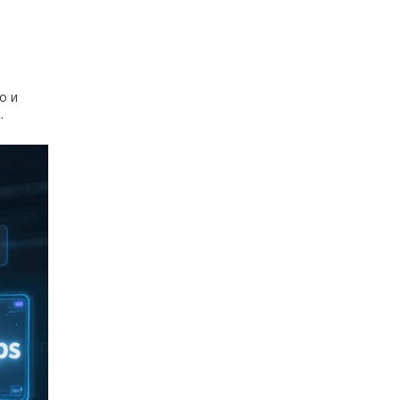
о и
.