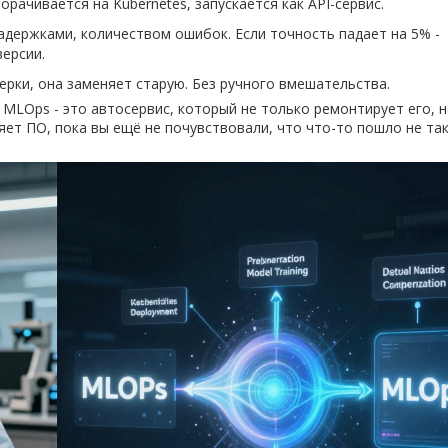
орачивается на Kubernetes, запускается как API-сервис.
задержками, количеством ошибок. Если точность падает на 5% -
ерсии.
ерки, она заменяет старую. Без ручного вмешательства.
 MLOps - это автосервис, который не только ремонтирует его, н
ет ПО, пока вы ещё не почувствовали, что что-то пошло не так