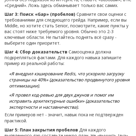
«Средний». Ложь здесь обманывает только вас самих.
Шаг 3: Поиск «Gap» (пробелов)
Сравните свои оценки с
требованиями для следующего грейда. Например, если вы
Middle, но хотите стать Senior, посмотрите, какие пункты у
вас стоят ниже требуемого уровня. Обычно это 2-3
ключевые области. Не пытайтесь поднять всё сразу -
выберите один приоритет.
Шаг 4: Сбор доказательств
Самооценка должна
подкрепляться фактами. Для каждого навыка запишите
пример из реальной работы:
«Я внедрил кэширование Redis, что ускорило загрузку
страницы на 40%» (доказательство продвинутого уровня
оптимизации).
«Я провел код-ревью для двух джунов и помог им
исправить архитектурные ошибки» (доказательство
экспертности и наставничества).
Если примеров нет - значит, навык пока не подтвержден
практикой.
Шаг 5: План закрытия пробелов
Для каждого
выявленного gap составьте микро-план. Не «выучить Java»,