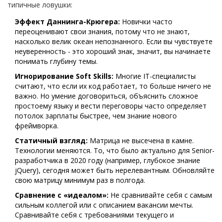
типичные ловушки:
Эффект Даннинга-Крюгера:
Новички часто
переоценивают свои знания, потому что не знают,
насколько велик океан непознанного. Если вы чувствуете
неуверенность - это хороший знак, значит, вы начинаете
понимать глубину темы.
Игнорирование Soft Skills:
Многие IT-специалисты
считают, что если их код работает, то больше ничего не
важно. Но умение договориться, объяснить сложное
простоему языку и вести переговоры часто определяет
потолок зарплаты быстрее, чем знание нового
фреймворка.
Статичный взгляд:
Матрица не высечена в камне.
Технологии меняются. То, что было актуально для Senior-
разработчика в 2020 году (например, глубокое знание
jQuery), сегодня может быть нерелевантным. Обновляйте
свою матрицу минимум раз в полгода.
Сравнение с «идеалом»:
Не сравнивайте себя с самым
сильным коллегой или с описанием вакансии мечты.
Сравнивайте себя с требованиями текущего и