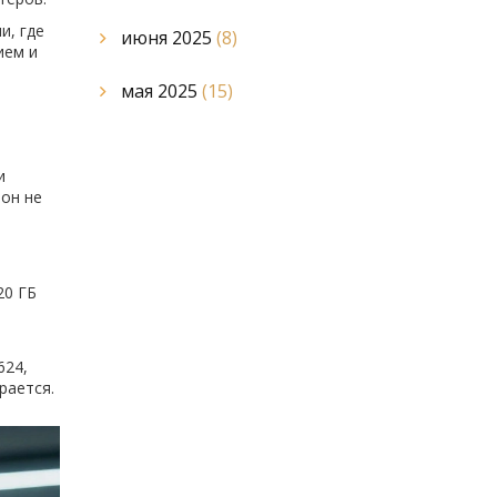
и, где
июня 2025
(8)
ием и
мая 2025
(15)
и
 он не
20 ГБ
624,
рается.