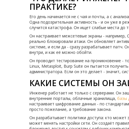
ПРАКТИКЕ?
Его день начинается не с чая и почты, а с анализа
Одна подозрительная активность - и он уже в р
случится катастрофа. Он ищет слабые места до т
Он настраивает межсетевые экраны - например, Cis
реально блокировали атаки. Он обновляет антив
системе, и если да - сразу разрабатывает патч. 
внутри, и как её можно обойти.
Он проводит тестирование на проникновение - то
Linux, Metasploit, Burp Suite он пытается получ
администратора. Если он это делает - значит, сис
КАКИЕ СИСТЕМЫ ОН З
Инженер работает не только с серверами. Он защи
внутренние порталы, облачные хранилища,
базы 
настраивает шифрование данных - по стандартам 
просто пожелание, а требование закона.
Он разрабатывает политики доступа: кто может з
может менять настройки сети. Он создаёт прави
блокирует доступ к соцсетям с рабочих компьют