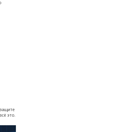
о
 защите
всё это.