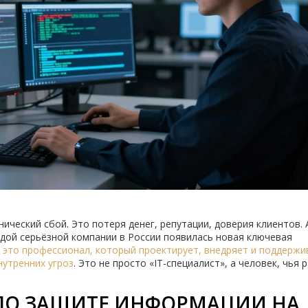
нический сбой. Это потеря денег, репутации, доверия клиентов. 
ждой серьёзной компании в России появилась новая ключевая
это профессионал, который проектирует, внедряет и поддержи
нутренних угроз
. Это не просто «IT-специалист», а человек, чья 
 ПО ЗАЩИТЕ ИНФОРМАЦИИ НА