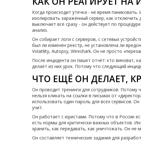
КАК ОН РЕАГИРУЕТ НА
Когда происходит утечка - не время паниковать.
изолировать заражённый сервер, как отключить д
выключает всё сразу - он действует по процеду
анализ.
Он собирает логи с серверов, с сетевых устройст
был ли изменён реестр, не установлена ли вредо
Volatility, Autopsy, Wireshark. Он не просто «пе
После инцидента он пишет отчёт: кто виноват, к
делает из них урок. Потому что следующий инци
ЧТО ЕЩЁ ОН ДЕЛАЕТ, 
Он проводит тренинги для сотрудников. Потому ч
нельзя кликать на ссылки в письмах от «директор
использовать один пароль для всех сервисов. Он с
учит.
Он работает с юристами. Потому что в России е
есть нормы для критически важных объектов. Ин
хранить, как передавать, как уничтожать. Он не 
Он составляет технические задания для разработ