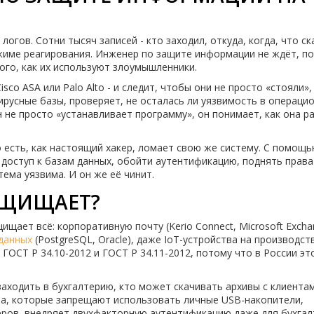
 логов. Сотни тысяч записей - кто заходил, откуда, когда, что ск
ежиме реагирования. Инженер по защите информации не ждёт, по
ого, как их используют злоумышленники.
co ASA или Palo Alto - и следит, чтобы они не просто «стояли»,
ирусные базы, проверяет, не осталась ли уязвимость в операци
Он не просто «устанавливает программу», он понимает, как она 
 есть, как настоящий хакер, ломает свою же систему. С помощью
ить доступ к базам данных, обойти аутентификацию, поднять права
тема уязвима. И он же её чинит.
АЩИЩАЕТ?
щает всё: корпоративную почту (Kerio Connect, Microsoft Excha
данных
(PostgreSQL, Oracle), даже IoT-устройства на производст
ГОСТ Р 34.10-2012 и ГОСТ Р 34.11-2012, потому что в России эт
аходить в бухгалтерию, кто может скачивать архивы с клиентам
ла, которые запрещают использовать личные USB-накопители,
еров, внедряет двухфакторную аутентификацию даже для бухгал