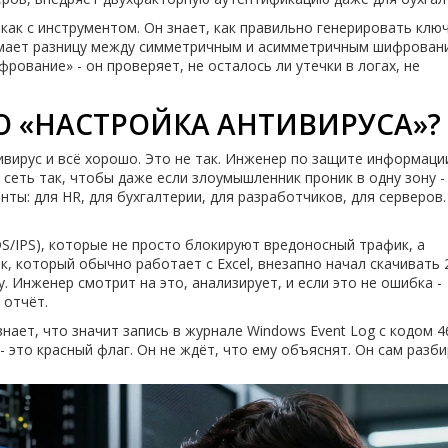
 как с инструментом. Он знает, как правильно генерировать ключ
нимает разницу между симметричным и асимметричным шифрован
рование» - он проверяет, не осталось ли утечки в логах, не
О «НАСТРОЙКА АНТИВИРУСА»?
ивирус и всё хорошо. Это не так. Инженер по защите информаци
 сеть так, чтобы даже если злоумышленник проник в одну зону -
нты: для HR, для бухгалтерии, для разработчиков, для серверов.
S/IPS), которые не просто блокируют вредоносный трафик, а
к, который обычно работает с Excel, внезапно начал скачивать 
у. Инженер смотрит на это, анализирует, и если это не ошибка -
 отчёт.
знает, что значит запись в журнале Windows Event Log с кодом 4
- это красный флаг. Он не ждёт, что ему объяснят. Он сам разби