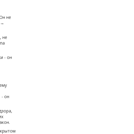
Он не
 →
, не
ипа
и - он
чему
 - он
дзора,
их
акон.
ткрытом