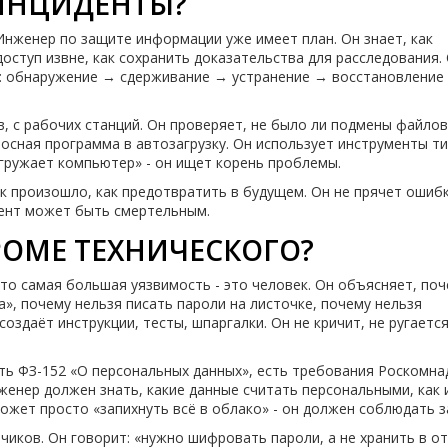
 ИНЦИДЕНТЫ?
 Инженер по защите информации уже имеет план. Он знает, как
оступ извне, как сохранить доказательства для расследования. 
ре: обнаружение → сдерживание → устранение → восстановление
в, с рабочих станций. Он проверяет, не было ли подмены файлов
носная программа в автозагрузку. Он использует инструменты т
резагружает компьютер» - он ищет корень проблемы.
ак произошло, как предотвратить в будущем. Он не прячет ошибк
дент может быть смертельным.
КРОМЕ ТЕХНИЧЕСКОГО?
то самая большая уязвимость - это человек. Он объясняет, по
а», почему нельзя писать пароли на листочке, почему нельзя
оздаёт инструкции, тесты, шпаргалки. Он не кричит, не ругается
сть ФЗ-152 «О персональных данных», есть требования Роскомна
женер должен знать, какие данные считать персональными, как 
может просто «запихнуть всё в облако» - он должен соблюдать з
чиков. Он говорит: «нужно шифровать пароли, а не хранить в о