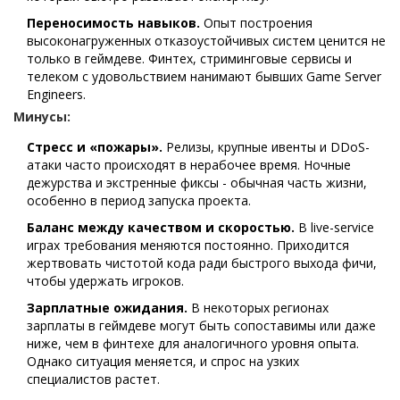
Переносимость навыков.
Опыт построения
высоконагруженных отказоустойчивых систем ценится не
только в геймдеве. Финтех, стриминговые сервисы и
телеком с удовольствием нанимают бывших Game Server
Engineers.
Минусы:
Стресс и «пожары».
Релизы, крупные ивенты и DDoS-
атаки часто происходят в нерабочее время. Ночные
дежурства и экстренные фиксы - обычная часть жизни,
особенно в период запуска проекта.
Баланс между качеством и скоростью.
В live-service
играх требования меняются постоянно. Приходится
жертвовать чистотой кода ради быстрого выхода фичи,
чтобы удержать игроков.
Зарплатные ожидания.
В некоторых регионах
зарплаты в геймдеве могут быть сопоставимы или даже
ниже, чем в финтехе для аналогичного уровня опыта.
Однако ситуация меняется, и спрос на узких
специалистов растет.