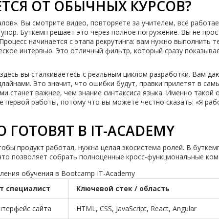
ТСЯ ОТ ОБЫЧНЫХ КУРСОВ?
лов». Вы смотрите видео, повторяете за учителем, всё работае
тупор. Буткемп решает это через полное погружение. Вы не про
 Процесс начинается с этапа рекрутинга: вам нужно выполнить 
ческое интервью. Это отличный фильтр, который сразу показыва
 здесь вы сталкиваетесь с реальным циклом разработки. Вам да
лайнами. Это значит, что ошибки будут, правки прилетят в сам
ми станет важнее, чем знание синтаксиса языка. Именно такой 
 первой работы, потому что вы можете честно сказать: «Я раб
 ГОТОВЯТ В IT-ACADEMY
чтобы продукт работал, нужна целая экосистема ролей. В буткем
что позволяет собрать полноценные кросс-функциональные ком
ления обучения в Bootcamp IT-Academy
ет специалист
Ключевой стек / область
нтерфейс сайта
HTML, CSS, JavaScript, React, Angular