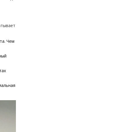
матывает
та. Чем
ный
тах
циальная