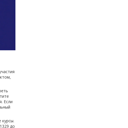
участия
ектом,
реть
атите
. Если
льный
 курсы.
 1329 до