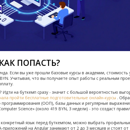
КАК ПОПАСТЬ?
унда. Если вы уже прошли базовые курсы в академии, стоимость 
9 BYN. Учитывая, что вы получаете опыт работы с реальным про
рплату.
х? Идти на буткемп сразу - значит с большой вероятностью выго
чала пройти бесплатные подготовительные онлайн-курсы
. Обр
программирования (ООП), базы данных и регулярные выражения
omputer Science» (около 419 BYN, 3 недели) - это создаст прави
в конкретный язык перед буткемпом, можно выбрать профильные
-приложений на Angular занимают от 2 до 3 месяцев и стоят от