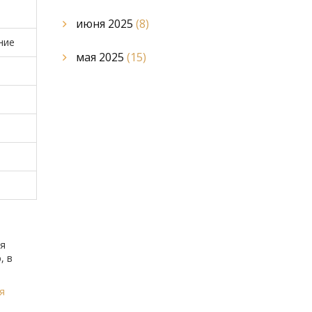
июня 2025
(8)
ние
мая 2025
(15)
ся
, в
я