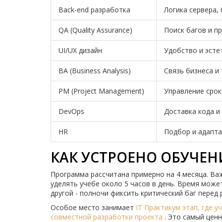
Back-end разработка
Логика сервера,
QA (Quality Assurance)
Поиск багов и п
UI/UX дизайн
Удобство и эсте
BA (Business Analysis)
Связь бизнеса и
PM (Project Management)
Управление срок
DevOps
Доставка кода и
HR
Подбор и адапта
КАК УСТРОЕНО ОБУЧЕН
Программа рассчитана примерно на 4 месяца. Важ
уделять учебе около 5 часов в день. Время може
другой - полночи фиксить критический баг перед 
Особое место занимает
IT Практикум
этап, где 
совместной разработки проекта
. Это самый цен