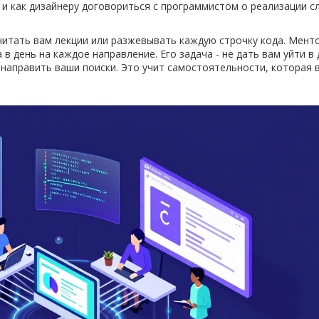
 и как дизайнеру договориться с программистом о реализации 
читать вам лекции или разжевывать каждую строчку кода. Менто
в день на каждое направление. Его задача - не дать вам уйти в
 направить ваши поиски. Это учит самостоятельности, которая в