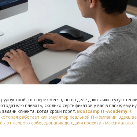
рудоустройство через месяц, но на деле дают лишь сухую теор
отодателю плевать, сколько сертификатов у вас в папке; ему н
 задачи клиента, когда сроки горят.
Bootcamp IT-Academy
is
 которая работает как эмулятор реальной IT-компании
. Здесь ва
всё - от первого собеседования до сдачи проекта - максимально