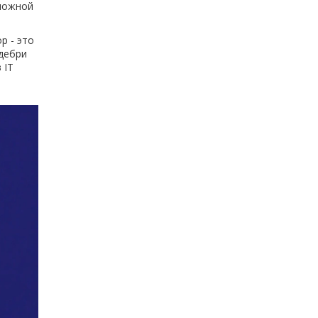
сложной
р - это
 дебри
 IT