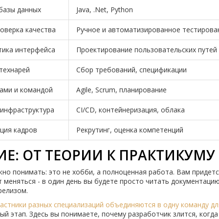
 базы данных
Java, .Net, Python
роверка качества
Ручное и автоматизированное тестирова
тика интерфейса
Проектирование пользовательских путей
 технарей
Сбор требований, спецификации
ами и командой
Agile, Scrum, планирование
 инфраструктура
CI/CD, контейнеризация, облака
ция кадров
Рекрутинг, оценка компетенций
ИЕ: ОТ ТЕОРИИ К ПРАКТИКУМУ
но понимать: это не хобби, а полноценная работа. Вам придет
т меняться - в один день вы будете просто читать документацию
релизом.
участники разных специализаций объединяются в одну команду дл
ный этап. Здесь вы понимаете, почему разработчик злится, когда